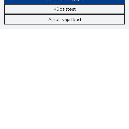
Küpsistest
Ainult vajalikud
Storybook
Chrome laiendus
Storybooki laiendus ütleb Sulle, mis firma
veebilehel Sa parajasti viibid ja kui usaldusväärne
see firma täna on.
LAADI LAIENDUS ALLA