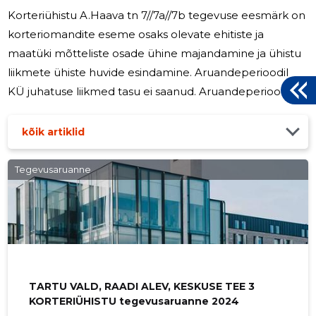
Korteriühistu A.Haava tn 7//7a//7b tegevuse eesmärk on
korteriomandite eseme osaks olevate ehitiste ja
maatüki mõtteliste osade ühine majandamine ja ühistu
liikmete ühiste huvide esindamine. Aruandeperioodil
KÜ juhatuse liikmed tasu ei saanud. Aruandeperioodil
KÜ palgal ei olnud ühtegi töötajat. 31.12.2025 seisuga oli
Korteriühistu A.Haava tn 7//7a//7b arvelduskontodel 7
kõik artiklid
372.32€, millest 4 256.53€ moodustas A.Haava 7a
remondifond.
Tegevusaruanne
TARTU VALD, RAADI ALEV, KESKUSE TEE 3
KORTERIÜHISTU tegevusaruanne 2024