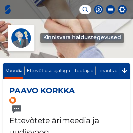
Kinnisvara haldustegevused
Meedia
Ettevõtluse ajalugu
Töötajad
Finantsid
PAAVO KORKKA
Ettevõtete ärimeedia ja
uudisvoog