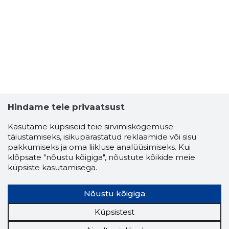
Hindame teie privaatsust
Kasutame küpsiseid teie sirvimiskogemuse
täiustamiseks, isikupärastatud reklaamide või sisu
pakkumiseks ja oma liikluse analüüsimiseks. Kui
FORALON
klõpsate "nõustu kõigiga", nõustute kõikide meie
Usaldusv
küpsiste kasutamisega.
Nõustu kõigiga
Küpsistest