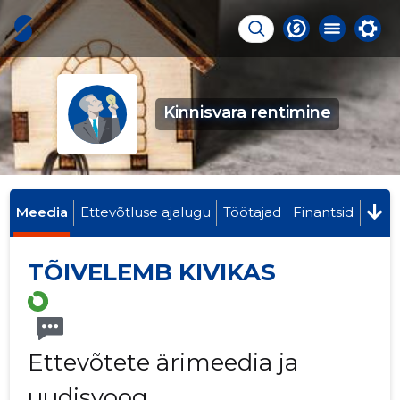
Kinnisvara rentimine
Meedia
Ettevõtluse ajalugu
Töötajad
Finantsid
TÕIVELEMB KIVIKAS
Ettevõtete ärimeedia ja
uudisvoog