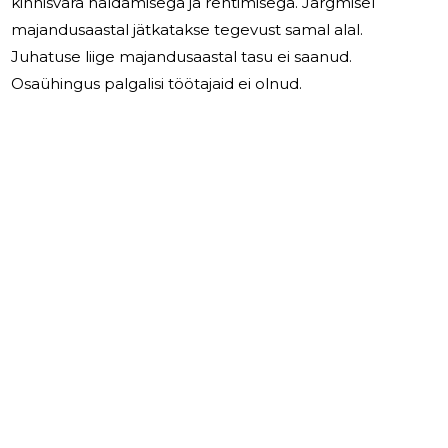
kinnisvara haldamisega ja rentimisega. Järgmisel
majandusaastal jätkatakse tegevust samal alal.
Juhatuse liige majandusaastal tasu ei saanud.
Osaühingus palgalisi töötajaid ei olnud.