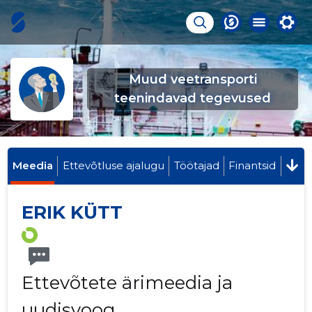
Muud veetransporti
teenindavad tegevused
Meedia
Ettevõtluse ajalugu
Töötajad
Finantsid
ERIK KÜTT
Ettevõtete ärimeedia ja
uudisvoog