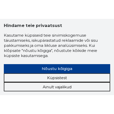
Hindame teie privaatsust
Kasutame küpsiseid teie sirvimiskogemuse
täiustamiseks, isikupärastatud reklaamide või sisu
pakkumiseks ja oma liikluse analüüsimiseks. Kui
klõpsate "nõustu kõigiga", nõustute kõikide meie
küpsiste kasutamisega.
Nõustu kõigiga
Küpsistest
Ainult vajalikud