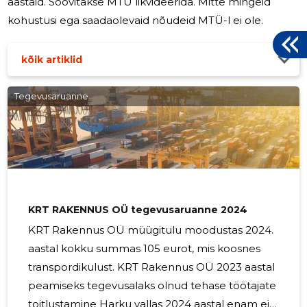
aastaid. Soovitakse MTÜ likvideerida. Mitte mingeid
kohustusi ega saadaolevaid nõudeid MTÜ-l ei ole.
kõik artiklid
Tegevusaruanne
KRT RAKENNUS OÜ tegevusaruanne 2024
KRT Rakennus OÜ müügitulu moodustas 2024.
aastal kokku summas 105 eurot, mis koosnes
transpordikulust. KRT Rakennus OÜ 2023 aastal
peamiseks tegevusalaks olnud tehase töötajate
toitlustamine Harku vallas 2024 aastal enam ei