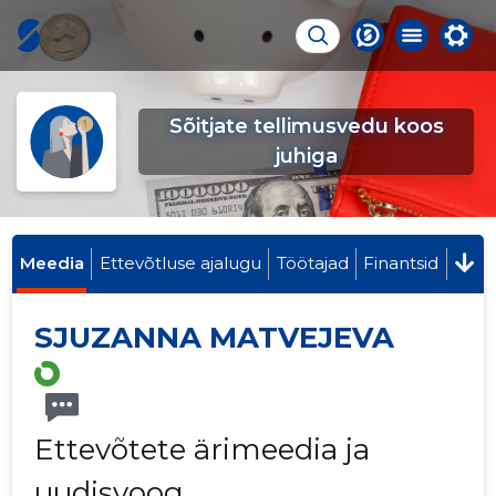
Sõitjate tellimusvedu koos
juhiga
Meedia
Ettevõtluse ajalugu
Töötajad
Finantsid
SJUZANNA MATVEJEVA
Ettevõtete ärimeedia ja
uudisvoog