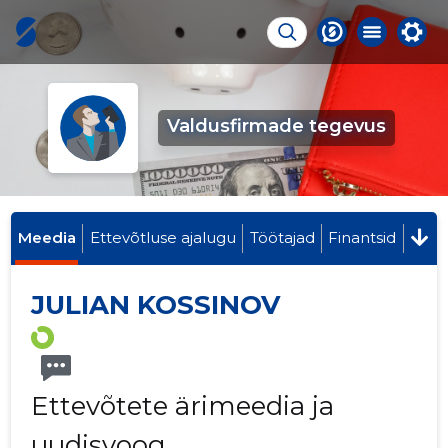
Valdusfirmade tegevus
Meedia
Ettevõtluse ajalugu
Töötajad
Finantsid
JULIAN KOSSINOV
Ettevõtete ärimeedia ja
uudisvoog