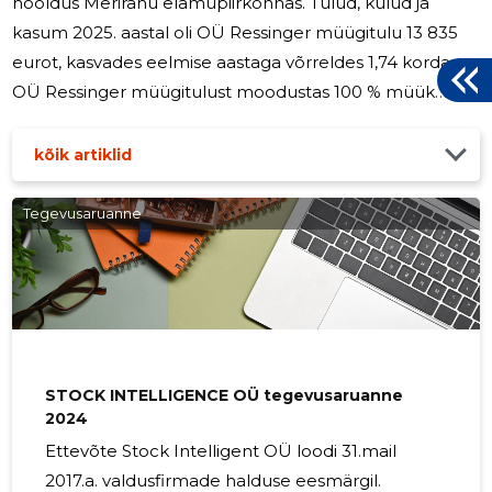
hooldus Merirahu elamupiirkonnas. Tulud, kulud ja
kasum 2025. aastal oli OÜ Ressinger müügitulu 13 835
eurot, kasvades eelmise aastaga võrreldes 1,74 korda.
OÜ Ressinger müügitulust moodustas 100 % müük
Eestisse. OÜ Ressinger 2025. aasta tulemuseks kujunes
kahjum summas 1 782 eurot. 2025. aastal ettevõte uut
kõik artiklid
põhivara ei soetanud. Personal 2025. aastal OÜ
Ressinger`s töötajaid ei olnud ja juhatusele tasusid ei
Tegevusaruanne
makstud. Suhtarvud Arvutusmetoodika 2025 2024
(müügitulu 2025 – müügitulu 2024)/ Tulu kasv (%)
74,24% -56,10% müügitulu
STOCK INTELLIGENCE OÜ tegevusaruanne
2024
Ettevõte Stock Intelligent OÜ loodi 31.mail
2017.a. valdusfirmade halduse eesmärgil.