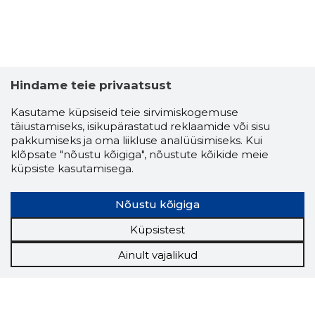
Hindame teie privaatsust
Kasutame küpsiseid teie sirvimiskogemuse
täiustamiseks, isikupärastatud reklaamide või sisu
pakkumiseks ja oma liikluse analüüsimiseks. Kui
klõpsate "nõustu kõigiga", nõustute kõikide meie
küpsiste kasutamisega.
Nõustu kõigiga
Küpsistest
Ainult vajalikud