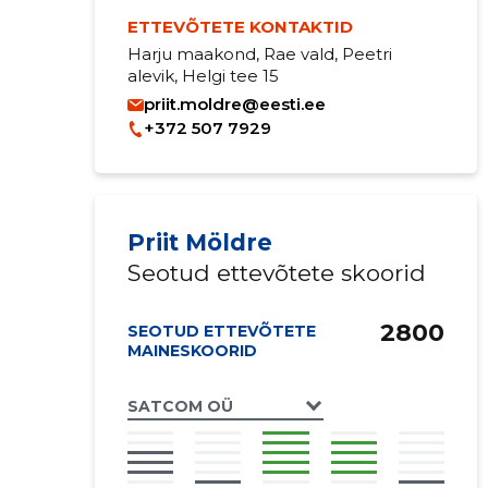
ETTEVÕTETE KONTAKTID
Harju maakond, Rae vald, Peetri
alevik, Helgi tee 15
priit.moldre@eesti.ee
+372 507 7929
Priit Möldre
Seotud ettevõtete skoorid
2800
SEOTUD ETTEVÕTETE
MAINESKOORID
SATCOM OÜ