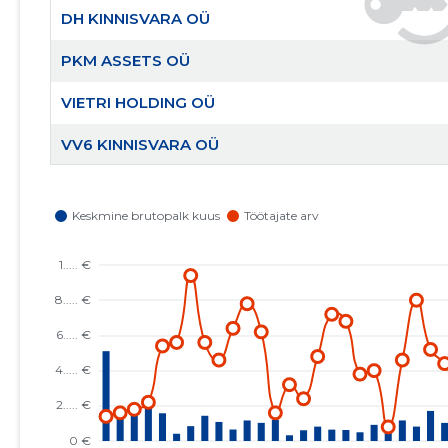
DH KINNISVARA OÜ
PKM ASSETS OÜ
VIETRI HOLDING OÜ
VV6 KINNISVARA OÜ
MÕIGU TEHNOPARGI HALDUS MTÜ
TALLINN, KESK-KALAMAJA TN 7 KORTERIÜHISTU