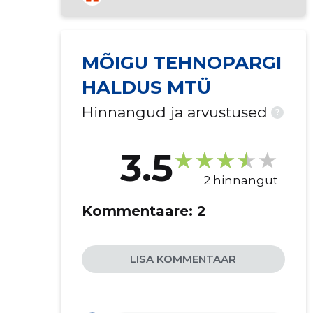
MÕIGU TEHNOPARGI
HALDUS MTÜ
Hinnangud ja arvustused
?
3.5
2 hinnangut
Kommentaare:
2
LISA KOMMENTAAR