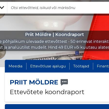
Priit Möldre | Koondraport
e põhjalikum ülevaade ettevõttest - 50 erinevat interakti
ut ja analüütilist mudelit. Hind 49 EUR või kuutasu alate
Meedia
Ettevõtluse ajalugu
Töötajad
Finant
PRIIT MÖLDRE
Ettevõtete koondraport