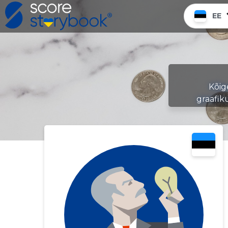
EE
Kõig
graafik