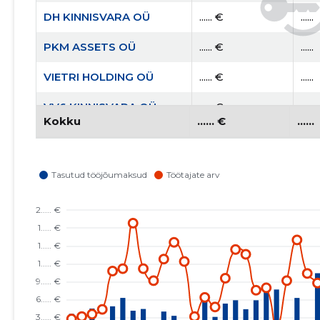
DH KINNISVARA OÜ
...... €
......
PKM ASSETS OÜ
...... €
......
VIETRI HOLDING OÜ
...... €
......
VV6 KINNISVARA OÜ
...... €
......
Kokku
...... €
......
MÕIGU TEHNOPARGI
...... €
......
HALDUS MTÜ
TALLINN, KESK-
...... €
......
KALAMAJA TN 7
KORTERIÜHISTU