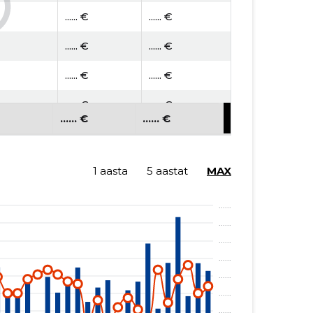
...... €
...... €
...... €
...... €
...... €
...... €
...... €
...... €
...... €
...... €
...... €
...... €
1 aasta
5 aastat
MAX
...... €
...... €