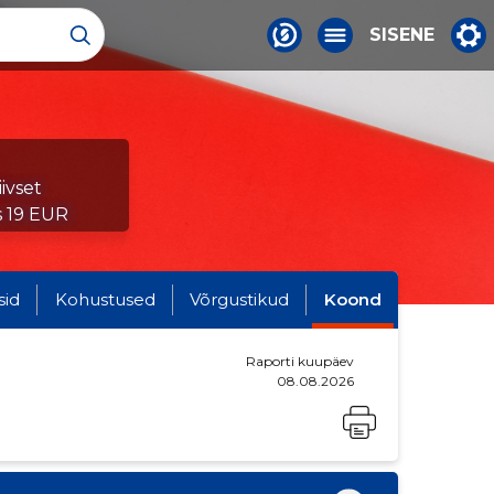
SISENE
ivset
s 19 EUR
sid
Kohustused
Võrgustikud
Koond
Raporti kuupäev
08.08.2026