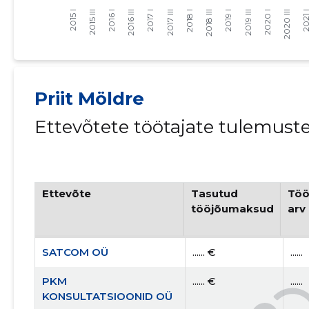
Priit Möldre
Ettevõtete töötajate tulemust
Ettevõte
Tasutud
Töö
tööjõumaksud
arv
SATCOM OÜ
...... €
......
PKM
...... €
......
KONSULTATSIOONID OÜ