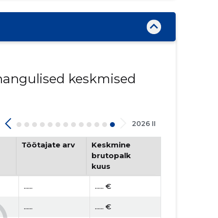
innangulised keskmised
2026 II
Töötajate arv
Keskmine
brutopalk
kuus
......
...... €
......
...... €