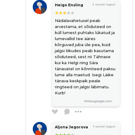
Heigo Ensling
3 aastat tagasi
Nädalavahetusel peab
arvestama, et sõiduteed on
küll lumest puhtaks lükatud ja
lumevallid tee ääres
kõrguvad juba üle pea, kuid
jalgsi liikudes peab kasutama
sõiduteed, sest nii Tähnase
kui ka Helgi ning Sära
tänavatel on kõnniteed paksu
lume alla maetud. Isegi Läike
tänava keskpaik peale
ringteed on jalgsi läbimatu.
Kurb!
Allikas:google.com
Aljona Jegorova
7 aastat tagasi