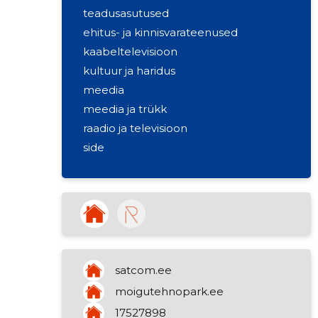
teadusasutused
ehitus- ja kinnisvarateenused
kaabeltelevisioon
kultuur ja haridus
meedia
meedia ja trükk
raadio ja televisioon
side
televisioon
auditi- ja raamatupidamisteenused
raamatupidamine
kinnisvara rentimine
elektrimaterjalide hulgimüük
satcom.ee
moigutehnopark.ee
17527898