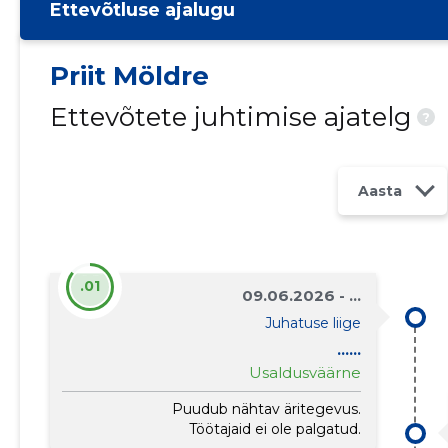
Ettevõtluse ajalugu
Priit Möldre
Ettevõtete juhtimise ajatelg
?
Aasta
.01
09.06.2026 - ...
Juhatuse liige
......
Usaldusväärne
Puudub nähtav äritegevus.
Töötajaid ei ole palgatud.