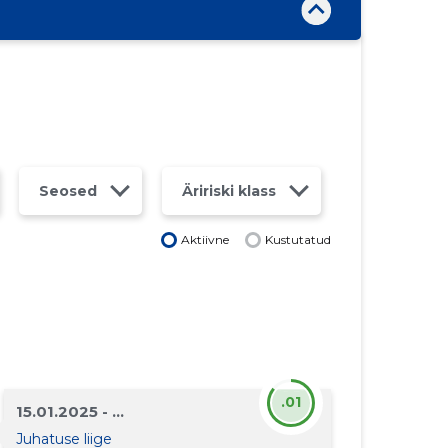
Seosed
Äririski klass
Aktiivne
Kustutatud
.01
15.01.2025 - ...
Juhatuse liige