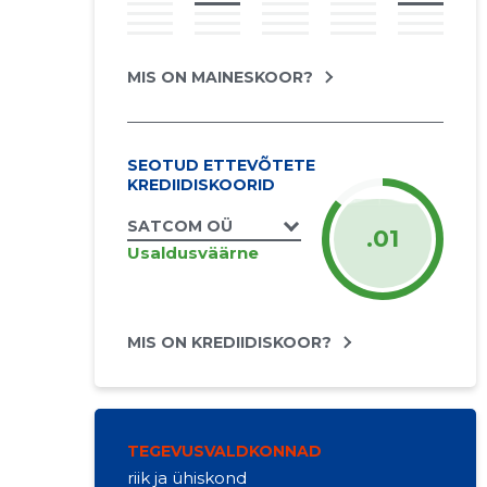
MIS ON MAINESKOOR?
SEOTUD ETTEVÕTETE
KREDIIDISKOORID
SATCOM OÜ
.01
Usaldusväärne
MIS ON KREDIIDISKOOR?
TEGEVUSVALDKONNAD
riik ja ühiskond