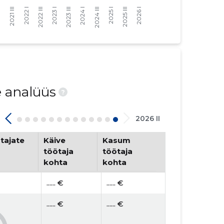
e analüüs
?
2026 II
tajate
Käive
Kasum
töötaja
töötaja
kohta
kohta
...... €
...... €
...... €
...... €