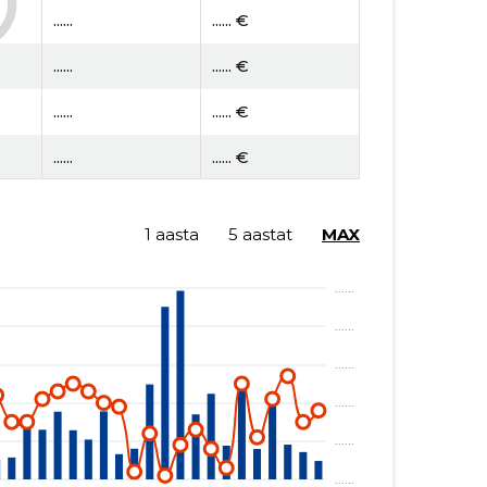
......
...... €
......
...... €
......
...... €
......
...... €
......
...... €
1 aasta
5 aastat
MAX
......
...... €