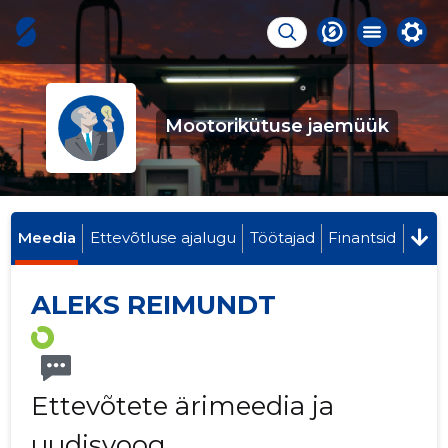
Mootorikütuse jaemüük
Meedia
Ettevõtluse ajalugu
Töötajad
Finantsid
ALEKS REIMUNDT
Ettevõtete ärimeedia ja
uudisvoog