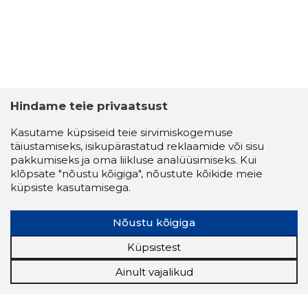
Hindame teie privaatsust
Kasutame küpsiseid teie sirvimiskogemuse
täiustamiseks, isikupärastatud reklaamide või sisu
pakkumiseks ja oma liikluse analüüsimiseks. Kui
klõpsate "nõustu kõigiga", nõustute kõikide meie
küpsiste kasutamisega.
Nõustu kõigiga
Küpsistest
Ainult vajalikud