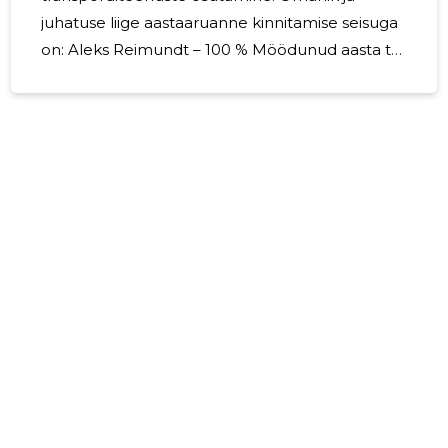
juhatuse liige aastaaruanne kinnitamise seisuga
on: Aleks Reimundt – 100 % Möödunud aasta tõi
ettevõttele tervikuna stabiilse kasvu, mis oli
tingitud investeeringute kasvust äritegevusse.
2024. majandusaastal kujunes ettevõtte
müügikäibeks 148 735 euri ( 2023 a. -158 931
euri.) Keskmine töötajate arv 2024 aastal oli
kaks töötajat, ning nende palgakulu kokku oli 22
800 EURi ja sotsiaalmaksude kulu oli 4 835 EURi.
OÜ Viatica Grupp põhieesmärgiks järgmisel
majandusaastal on