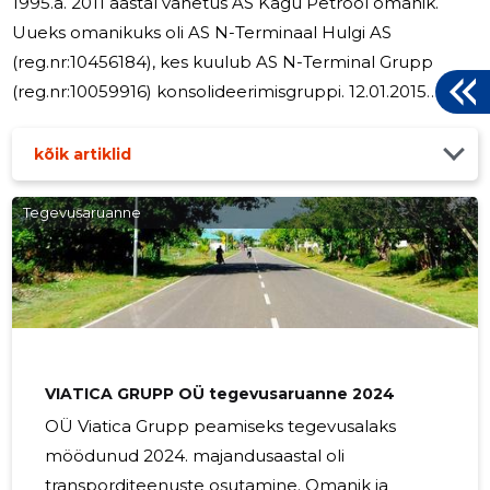
1995.a. 2011 aastal vahetus AS Kagu Petrool omanik.
Uueks omanikuks oli AS N-Terminaal Hulgi AS
(reg.nr:10456184), kes kuulub AS N-Terminal Grupp
(reg.nr:10059916) konsolideerimisgruppi. 12.01.2015
müüs NTerminaal Hulgi AS Kagu Petrool AS aktsiaid
100%.Uueks omanikuks on ALV Kinnisvara OÜ. Ettevõtte
kõik artiklid
2025 majandusaasta peamiseks tegevusaladeks olid
vedelkütuse hulgimüük koos kohaleveoga. 2025
Tegevusaruanne
majandusaasta põhiliseks ülesandeks oli olemasoleva
kliendibaasi säilitamine ja kindlustamine. 2025
majandusaastal säilitati olemasolev kliendibaas.
VIATICA GRUPP OÜ tegevusaruanne 2024
OÜ Viatica Grupp peamiseks tegevusalaks
möödunud 2024. majandusaastal oli
transporditeenuste osutamine. Omanik ja