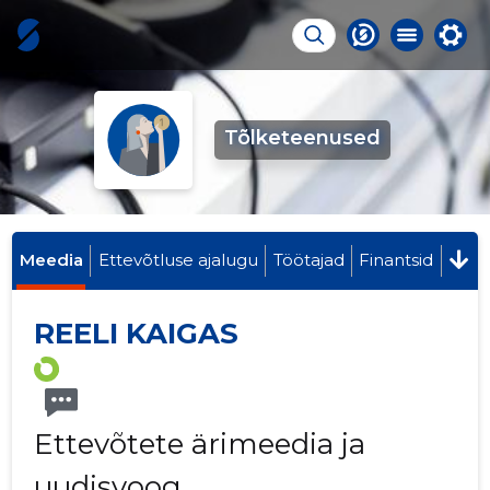
Tõlketeenused
Meedia
Ettevõtluse ajalugu
Töötajad
Finantsid
REELI KAIGAS
Ettevõtete ärimeedia ja
uudisvoog