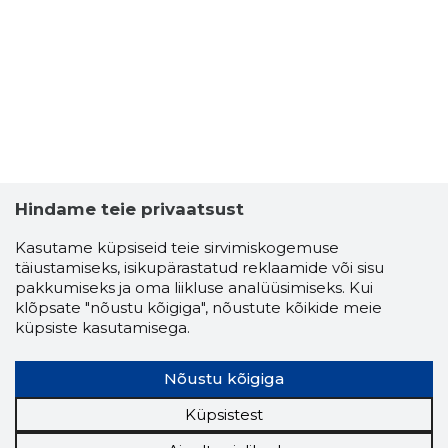
Hindame teie privaatsust
Kasutame küpsiseid teie sirvimiskogemuse
täiustamiseks, isikupärastatud reklaamide või sisu
pakkumiseks ja oma liikluse analüüsimiseks. Kui
klõpsate "nõustu kõigiga", nõustute kõikide meie
küpsiste kasutamisega.
REELI KAI
Usaldusv
Nõustu kõigiga
Küpsistest