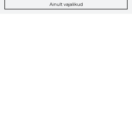
Ainult vajalikud
Storybook
Chrome laiendus
Storybooki laiendus ütleb Sulle, mis firma
veebilehel Sa parajasti viibid ja kui usaldusväärne
see firma täna on.
LAADI LAIENDUS ALLA