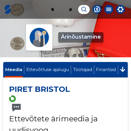
Ärinõustamine
Meedia
Ettevõtluse ajalugu
Töötajad
Finantsid
PIRET BRISTOL
Ettevõtete ärimeedia ja
uudisvoog