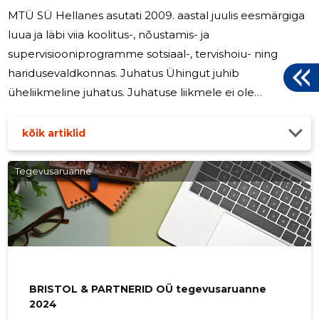
MTÜ SÜ Hellanes asutati 2009. aastal juulis eesmärgiga
luua ja läbi viia koolitus-, nõustamis- ja
supervisiooniprogramme sotsiaal-, tervishoiu- ning
haridusevaldkonnas. Juhatus Ühingut juhib
üheliikmeline juhatus. Juhatuse liikmele ei ole
aruandeperioodil arvestatud juhatuse liikme tasu.
Juhatuse liikmetele ei ole ette nähtud tasu ning
kõik artiklid
soodustusi nende tagasikutsumisel või ametist
lahkumisel. Tegevused Põhilised tegevused olid
Tegevusaruanne
psühholoogiliste nõustamiste, koolituste, individuaalsete
ja grupisupervisioonide ning coachingute läbiviimine.
MTÜ SÜ Hellanes jätkab oma tegevust
BRISTOL & PARTNERID OÜ tegevusaruanne
2024