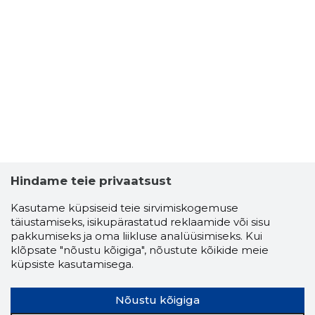
3
Hindame teie privaatsust
Kasutame küpsiseid teie sirvimiskogemuse
täiustamiseks, isikupärastatud reklaamide või sisu
pakkumiseks ja oma liikluse analüüsimiseks. Kui
klõpsate "nõustu kõigiga", nõustute kõikide meie
küpsiste kasutamisega.
Nõustu kõigiga