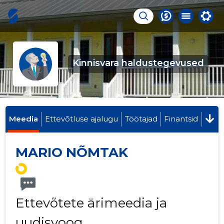
Kinnisvara haldustegevused
Meedia
Ettevõtluse ajalugu
Töötajad
Finantsid
MARIO NÕMTAK
Ettevõtete ärimeedia ja
uudisvoog