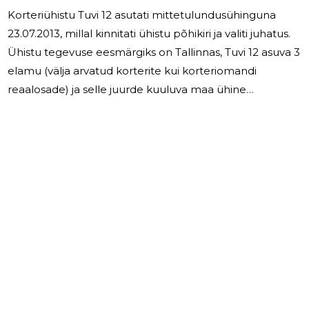
Korteriühistu Tuvi 12 asutati mittetulundusühinguna
23.07.2013, millal kinnitati ühistu põhikiri ja valiti juhatus.
Ühistu tegevuse eesmärgiks on Tallinnas, Tuvi 12 asuva 3
elamu (välja arvatud korterite kui korteriomandi
reaalosade) ja selle juurde kuuluva maa ühine
majandamine ning ühistu liikmete ühiste huvide
esindamine ja eluruumi kasutamisega seotud teenuste
osutamine. Korteriühistu põhieesmärkideks on
korteriomanikele elamu haldamisel kvaliteetse teenuse
osutamine ning kõigi elamu ja selle ekspluateerimisega
seonduvate probleemide õigeaegne ja kiire
lahendamine. Käesolev aruanne