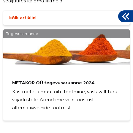
sealjuures ka oma liikmeid .
kõik artiklid
Tegevusaruanne
METAKOR OÜ tegevusaruanne 2024
Kastmete ja muu toitu tootmine, vastavalt turu
vajadustele. Arendame veinitööstust-
alternatiivveinide tootmist.