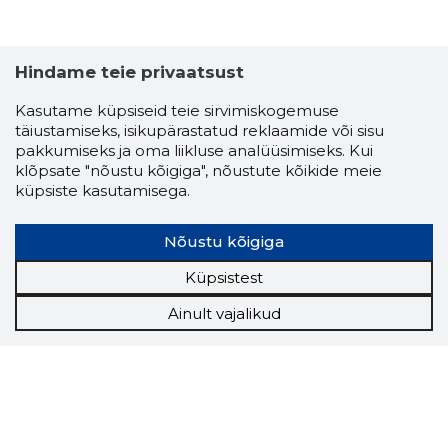
Hindame teie privaatsust
Kasutame küpsiseid teie sirvimiskogemuse
täiustamiseks, isikupärastatud reklaamide või sisu
pakkumiseks ja oma liikluse analüüsimiseks. Kui
klõpsate "nõustu kõigiga", nõustute kõikide meie
küpsiste kasutamisega.
Nõustu kõigiga
Küpsistest
Ainult vajalikud