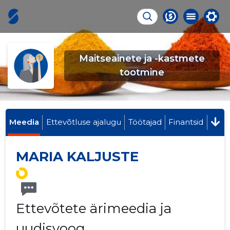
Maitseainete ja -kastmete
tootmine
Meedia
Ettevõtluse ajalugu
Töötajad
Finantsid
MARIA KALJUSTE
Ettevõtete ärimeedia ja
uudisvoog