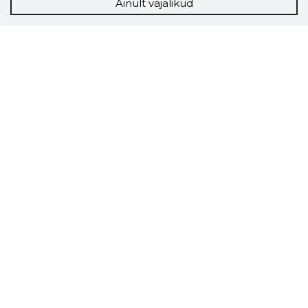
Ainult vajalikud
Storybook
Chrome laiendus
Storybooki laiendus ütleb Sulle, mis firma
veebilehel Sa parajasti viibid ja kui usaldusväärne
see firma täna on.
LAADI LAIENDUS ALLA