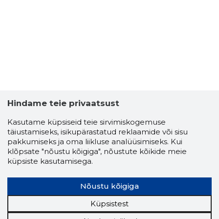
13
Hindame teie privaatsust
Kasutame küpsiseid teie sirvimiskogemuse
täiustamiseks, isikupärastatud reklaamide või sisu
pakkumiseks ja oma liikluse analüüsimiseks. Kui
klõpsate "nõustu kõigiga", nõustute kõikide meie
küpsiste kasutamisega.
Nõustu kõigiga
SPORDIKL
Küpsistest
Usaldusv