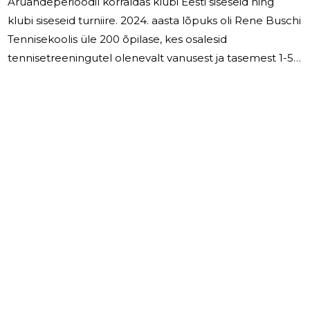
Aruandeperioodil korraldas klubi Eesti siseseid ning
klubi siseseid turniire. 2024. aasta lõpuks oli Rene Buschi
Tennisekoolis üle 200 õpilase, kes osalesid
tennisetreeningutel olenevalt vanusest ja tasemest 1-5
korda nädalas. Spordiklubi TC 2000 palgal oli 2024
aastal kaks põhikohaga töötajat. Samuti kasutati
töövõtulepingu alusel töötavate isikute abi.
Aruandeaasta palgakulu kokku koos sotsiaalmaksuga
144 542 eurot. Mittetulundusühing Spordiklubi TC 2000
juhatus koosneb ühest liikmest, kellele juhatuse
liikmena töötasu ei arvestatud. 2025.