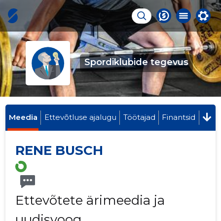
Spordiklubide tegevus
Meedia
Ettevõtluse ajalugu
Töötajad
Finantsid
RENE BUSCH
Ettevõtete ärimeedia ja
uudisvoog