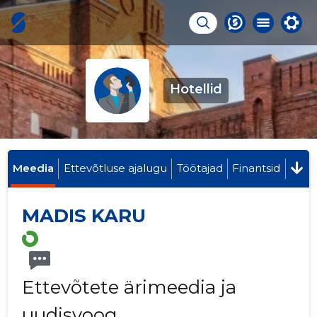
Hotellid
Meedia
Ettevõtluse ajalugu
Töötajad
Finantsid
MADIS KARU
Ettevõtete ärimeedia ja
uudisvoog