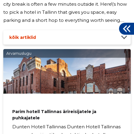
city break is often a few minutes outside it. Here\'s how
to pick a hotel in Tallinn that gives you space, easy
parking and a short hop to everything worth seeing.
Tallinn is one of Northern Europe\'s most walkable
capitals — a medieval Old Town wrapped in limestone
kõik artiklid
walls, a harbour reinventing itself by the year, and pine
forest never more than a tram ride away. The city is easy
Arvamuslugu
to love. Where to sleep, though, is the decision that
quietly shapes the whole trip. The right hotel
Parim hotell Tallinnas ärireisijatele ja
puhkajatele
Dunten Hotell Tallinnas Dunten Hotell Tallinnas