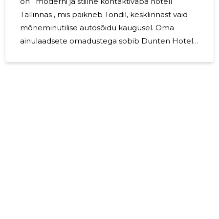
on moderni ja stiilne kontaktivaba hotell
Tallinnas , mis paikneb Tondil, kesklinnast vaid
mõneminutilise autosõidu kaugusel. Oma
ainulaadsete omadustega sobib Dunten Hotell
ideaalselt nii ärireisijatele kui ka puhkajatele, kes
otsivad mugavat ja mugavat paigutust. Miks
valida Dunten Hotell Tallinnas ? Otsustate
majutuse valikul, kas soovite hotellit, mis
pakkuks kõike vajalikku mugavuse ja stiili
kombinatsioonis? Dunten Hotell Tallinnas on
ideaalne valik reisijatele, kes hindavad
modernsust, ruumi ja kvaliteeti. Meie