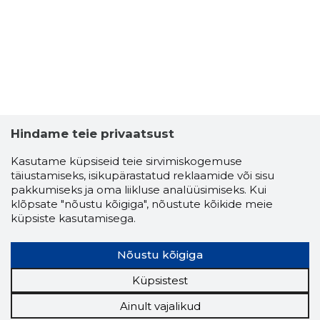
Hindame teie privaatsust
Kasutame küpsiseid teie sirvimiskogemuse
täiustamiseks, isikupärastatud reklaamide või sisu
pakkumiseks ja oma liikluse analüüsimiseks. Kui
klõpsate "nõustu kõigiga", nõustute kõikide meie
küpsiste kasutamisega.
Nõustu kõigiga
Küpsistest
Ainult vajalikud