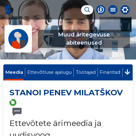
Muud äritegevuse
abiteenused
Meedia
Ettevõtluse ajalugu
Töötajad
Finantsid
STANOI PENEV MILATŠKOV
Ettevõtete ärimeedia ja
uudisvoog