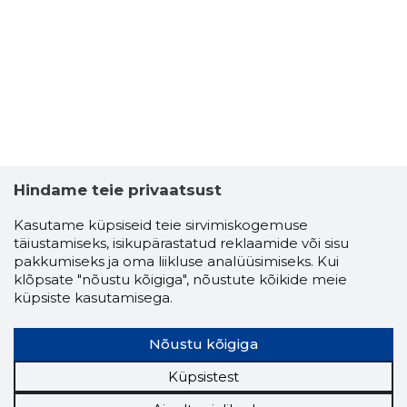
Hindame teie privaatsust
Kasutame küpsiseid teie sirvimiskogemuse
täiustamiseks, isikupärastatud reklaamide või sisu
pakkumiseks ja oma liikluse analüüsimiseks. Kui
JANNO B
klõpsate "nõustu kõigiga", nõustute kõikide meie
Usaldusv
küpsiste kasutamisega.
Nõustu kõigiga
Küpsistest