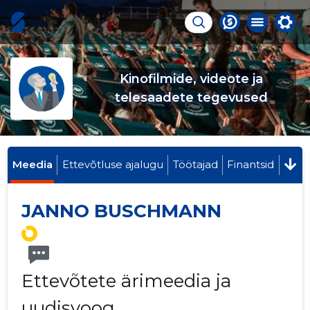
Kinofilmide, videote ja
telesaadete tegevused
Meedia
Ettevõtluse ajalugu
Töötajad
Finantsid
JANNO BUSCHMANN
Ettevõtete ärimeedia ja
uudisvoog