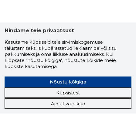
Hindame teie privaatsust
Kasutame küpsiseid teie sirvimiskogemuse
täiustamiseks, isikupärastatud reklaamide või sisu
pakkumiseks ja oma liikluse analüüsimiseks. Kui
klõpsate "nõustu kõigiga", nõustute kõikide meie
küpsiste kasutamisega.
Nõustu kõigiga
Küpsistest
Ainult vajalikud