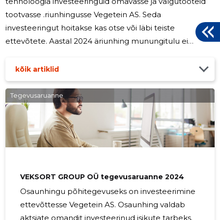
tehnoloogia investeeringuid omavasse ja valgutooteid
tootvasse .riunhingusse Vegetein AS. Seda
investeeringut hoitakse kas otse või läbi teiste
ettevõtete. Aastal 2024 äriunhing munungitulu ei
teeninud. Ettevõte teenis kahjumit läbi oma
investeeringu, kuid äriunhing Vegetein AS on
kõik artiklid
nunundseks muutunud tootmisettevõteks mis omab
kõiki vajalikke sertifitseerimis tegutsemiseks oma
Tegevusaruanne
valdkonnas ja on hakkanud mununki kasvatama. 2025
aastaks on planeeritud investeeringu jätkuv säilitamine
ja haldamine.
VEKSORT GROUP OÜ tegevusaruanne 2024
Osaunhingu põhitegevuseks on investeerimine
ettevõttesse Vegetein AS. Osaunhing valdab
aktsiate omandit investeerinud isikute tarbeks.