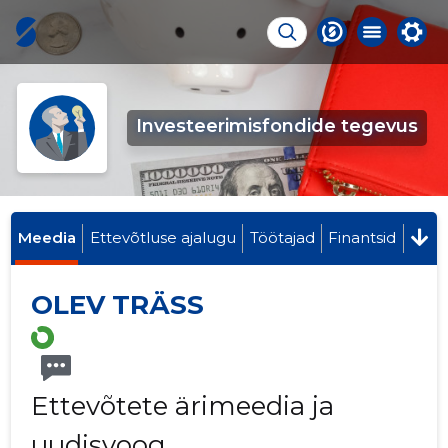
Investeerimisfondide tegevus
Meedia
Ettevõtluse ajalugu
Töötajad
Finantsid
OLEV TRÄSS
Ettevõtete ärimeedia ja
uudisvoog