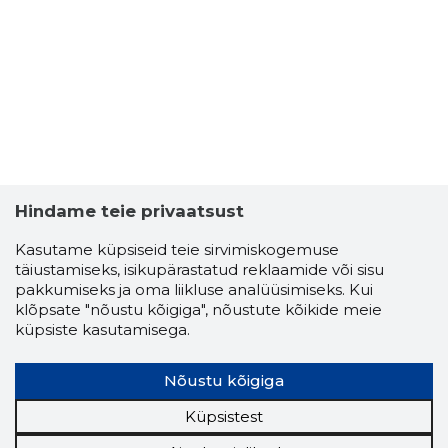
KLUBI G
Usaldusv
Hindame teie privaatsust
Kasutame küpsiseid teie sirvimiskogemuse
täiustamiseks, isikupärastatud reklaamide või sisu
pakkumiseks ja oma liikluse analüüsimiseks. Kui
klõpsate "nõustu kõigiga", nõustute kõikide meie
küpsiste kasutamisega.
Nõustu kõigiga
Küpsistest