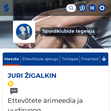
Spordiklubide tegevus
Meedia
Ettevõtluse ajalugu
Töötajad
Finantsid
JURI ŽIGALKIN
Ettevõtete ärimeedia ja
uudisvoog