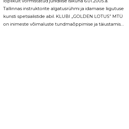
lõplikult vormistatud juriidilise isikuna 6.01.2005.a.
Tallinnas instruktorite algatusrühmi ja idamaise liigutuse
kunsti spetsialistide abil. KLUBI „GOLDEN LOTUS” MTÜ
on inimeste võimaluste tundmaõppimise ja täiustamise
spetsialistide ühinemise ja jõupingutuste
koordineerimise keskus. Tegevuse peasuunaks on
tervisliku eluviisi levitamine Tallinna elanikute vahel.
Aktiivne ja regulaarne sporditegemine nooruse jaoks on
parim ärahoie negatiivsetest sotsiaalnähtustest nagu
narkomaania ja alkoholism. Spordisaali rendimaks
tõuseb alaliselt ja selle