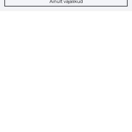
Ainult vajalikud
Storybook
Chrome laiendus
Storybooki laiendus ütleb Sulle, mis firma
veebilehel Sa parajasti viibid ja kui usaldusväärne
see firma täna on.
LAADI LAIENDUS ALLA