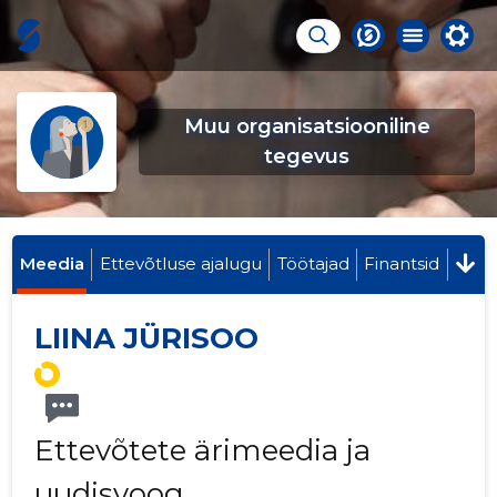
Muu organisatsiooniline
tegevus
Meedia
Ettevõtluse ajalugu
Töötajad
Finantsid
LIINA JÜRISOO
Ettevõtete ärimeedia ja
uudisvoog