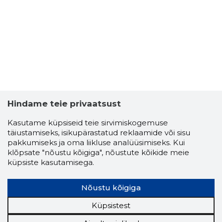
Hindame teie privaatsust
Kasutame küpsiseid teie sirvimiskogemuse
ARBORIS
täiustamiseks, isikupärastatud reklaamide või sisu
Usaldusv
pakkumiseks ja oma liikluse analüüsimiseks. Kui
klõpsate "nõustu kõigiga", nõustute kõikide meie
küpsiste kasutamisega.
Nõustu kõigiga
Küpsistest