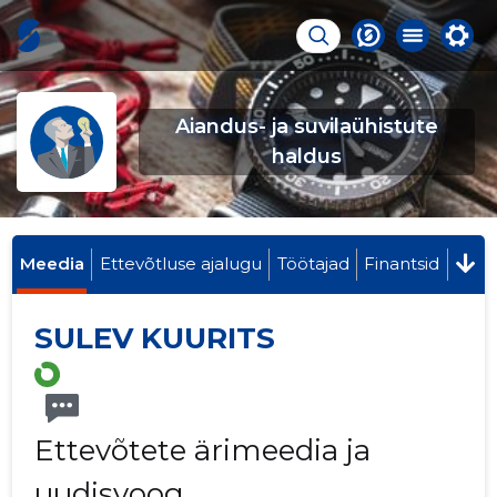
Aiandus- ja suvilaühistute
haldus
Meedia
Ettevõtluse ajalugu
Töötajad
Finantsid
SULEV KUURITS
Ettevõtete ärimeedia ja
uudisvoog