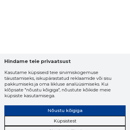
27
Hindame teie privaatsust
Kasutame küpsiseid teie sirvimiskogemuse
täiustamiseks, isikupärastatud reklaamide või sisu
pakkumiseks ja oma liikluse analüüsimiseks. Kui
klõpsate "nõustu kõigiga", nõustute kõikide meie
küpsiste kasutamisega.
SKYLAND
Nõustu kõigiga
Usaldusv
Küpsistest