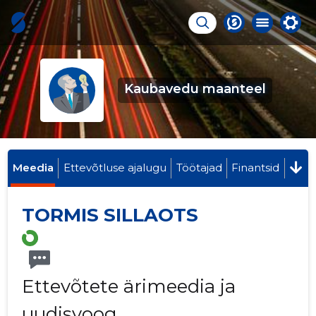
Kaubavedu maanteel
Meedia
Ettevõtluse ajalugu
Töötajad
Finantsid
TORMIS SILLAOTS
Ettevõtete ärimeedia ja
uudisvoog