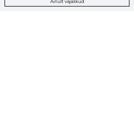
Ainult vajalikud
Storybook
Chrome laiendus
Storybooki laiendus ütleb Sulle, mis firma
veebilehel Sa parajasti viibid ja kui usaldusväärne
see firma täna on.
LAADI LAIENDUS ALLA