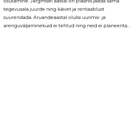
osutamine. Järgmisel aastal on plaanis jääda sama
tegevusala juurde ning käivet ja rentaablust
suurendada. Aruandeaastal olulisi uurimis- ja
arenguväljaminekuid ei tehtud ning neid ei planeerita
ka järgmiseks aastaks. Ettevõtte juhatus tegeleb
jooksvalt ettevõttega seotud mõjude, riskide ja ohtude
hindamisega. Ettevõtte tegevustega ei kaasnenud
aruandeaastal keskkonnamõjusid. Majandusaasta
aruande koostamise perioodil ei ilmnenud ettevõttele
valuutakursside, intressimäärade ja börsikursside
muutumisega seonduvaid olulisi riske. Ukraina sõja