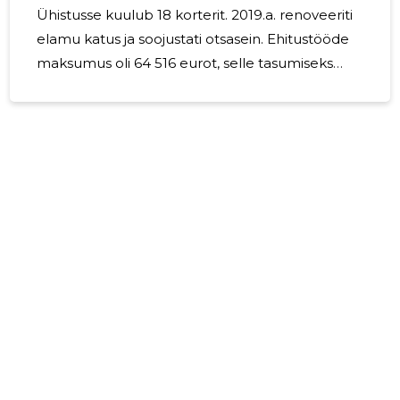
Ühistusse kuulub 18 korterit. 2019.a. renoveeriti
elamu katus ja soojustati otsasein. Ehitustööde
maksumus oli 64 516 eurot, selle tasumiseks
võeti pangalaenu 45 000 eurot. 2023.aastal
tasuti lõplikult pangalaen. 2024.a. töötasu ei
makstud
8