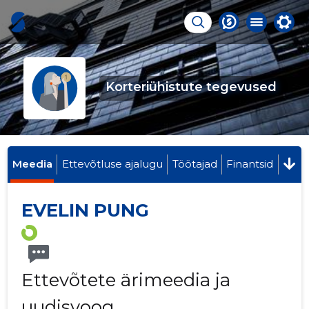
Korteriühistute tegevused
Meedia
Ettevõtluse ajalugu
Töötajad
Finantsid
EVELIN PUNG
Ettevõtete ärimeedia ja
uudisvoog