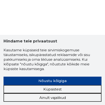
Hindame teie privaatsust
Kasutame küpsiseid teie sirvimiskogemuse
täiustamiseks, isikupärastatud reklaamide või sisu
pakkumiseks ja oma liikluse analüüsimiseks. Kui
klõpsate "nõustu kõigiga", nõustute kõikide meie
küpsiste kasutamisega.
Nõustu kõigiga
Küpsistest
Ainult vajalikud