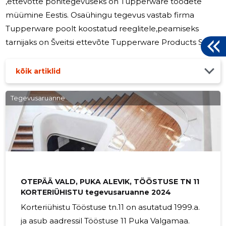
,ettevõtte põhitegevuseks on Tupperware toodete
müümine Eestis. Osaühingu tegevus vastab firma
Tupperware poolt koostatud reeglitele,peamiseks
tarnijaks on Šveitsi ettevõte Tupperware Products SA,
kellelt tellitakse kõik Tupperware tooted. Tupperware
toodete tutvustused viiakse läbi kliendipäevade raames
kõik artiklid
näitlikul tasandil (keetmine,küpsetamine jne.),näitamaks
klientidele köögiriistade kasutamise mitmekesisust ja
Tegevusaruanne
otstarbekust. Koolitame jätkuvalt koostööpartnereid ja
sellega tõstame teeninduskvaliteeti. Aruandeaasta
müügikäive oli 1 322
OTEPÄÄ VALD, PUKA ALEVIK, TÖÖSTUSE TN 11
KORTERIÜHISTU tegevusaruanne 2024
Korteriühistu Tööstuse tn.11 on asutatud 1999.a.
ja asub aadressil Tööstuse 11 Puka Valgamaa.