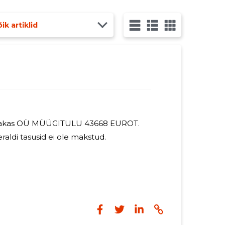
ik artiklid
Majakas OÜ MÜÜGITULU 43668 EUROT.
raldi tasusid ei ole makstud.