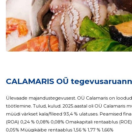
Sinu nimi
CALAMARIS OÜ tegevusaruann
taar
Ülevaade majandustegevusest. OÜ Calamaris on loodud 1993.aastal ja peamiseks tegevualaks on kala
töötlemine. Tulud, kulud. 2025.aastal oli OÜ Calamaris müügitulu 0,94 miljonit eurot. Aruandeaastal
müüdi värkset kala/fileed 93,4 % ulatuses. Peamised finanstsuhtarvud. 2023 2024 2025 Varade tulukus
(ROA) 0,24 % 0,08% 0,08% Omakapitali rentaablus (ROE) 0,7 % 0,2 % 0,2 % Müügitulusus 0,11 % 0,04 %
0,05% Müügikäibe rentaablus 1,56 % 1,77 % 1,66%