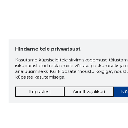
Hindame teie privaatsust
Kasutame küpsiseid teie sirvimiskogemuse täiustami
isikupärastatud reklaamide või sisu pakkumiseks ja o
analüüsimiseks. Kui klõpsate "nõustu kõigiga", nõust
küpsiste kasutamisega.
Küpsistest
Ainult vajalikud
Nõ