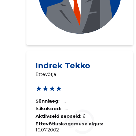
Indrek Tekko
Saaja e-mail
Ettevõtja
★★★★
Sinu kommen
Sünniaeg:
......
Isikukood:
......
Aktiivseid seoseid:
6
Ettevõtluskogemuse algus:
16.07.2002