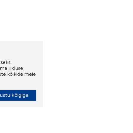
seks,
ma liikluse
ute kõikide meie
ustu kõigiga