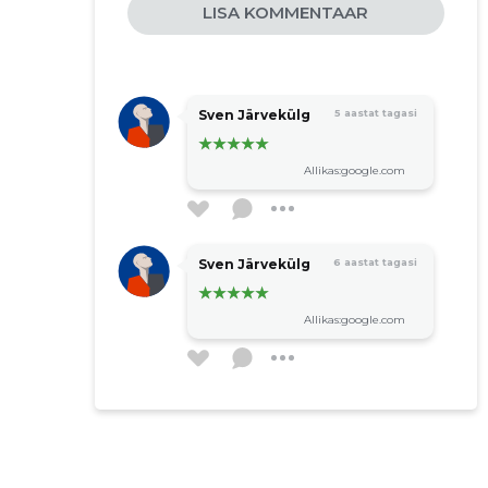
seafoodweekendfestival.ee
LISA KOMMENTAAR
weekendfestival.ee
Sven Järvekülg
5 aastat tagasi
Allikas:google.com
Sven Järvekülg
6 aastat tagasi
Allikas:google.com