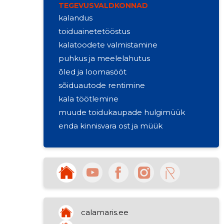
TEGEVUSVALDKONNAD
kalandus
toiduainetetööstus
kalatoodete valmistamine
puhkus ja meelelahutus
õled ja loomasööt
sõiduautode rentimine
kala töötlemine
muude toidukaupade hulgimüük
enda kinnisvara ost ja müük
piirkondllikku elu edendav ühendus
muude toidukaupade hulgimüük
calamaris.ee