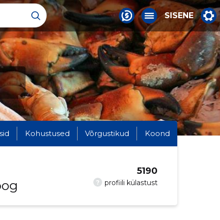
SISENE
e
sid
Kohustused
Võrgustikud
Koond
5190
oog
?
profiili külastust