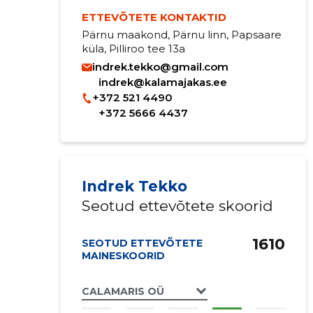
ETTEVÕTETE KONTAKTID
Pärnu maakond, Pärnu linn, Papsaare
küla, Pilliroo tee 13a
indrek.tekko@gmail.com
indrek@kalamajakas.ee
+372 521 4490
+372 5666 4437
Indrek Tekko
Seotud ettevõtete skoorid
1610
SEOTUD ETTEVÕTETE
MAINESKOORID
CALAMARIS OÜ