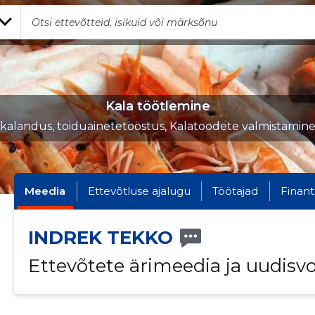
Kala töötlemine
kalandus, toiduainetetööstus, Kalatoodete valmistamin
Meedia
Ettevõtluse ajalugu
Töötajad
Finant
INDREK TEKKO
Ettevõtete ärimeedia ja uudisv