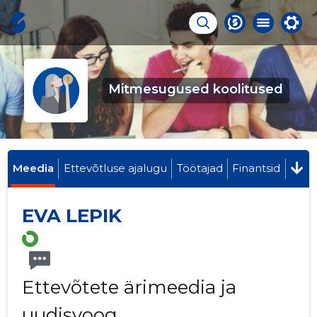
Mitmesugused koolitused
Meedia
Ettevõtluse ajalugu
Töötajad
Finantsid
EVA LEPIK
Ettevõtete ärimeedia ja
uudisvoog