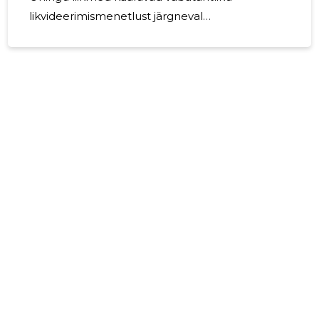
likvideerimismenetlust järgneval
majandusaastal. Ühing ei oma kohustusi ega
vara, seega likvideerimine ei mõjuta kolmandaid
isikuid ega kahjusta kellegi huve.