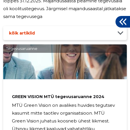
lõppes 31.12.2025. Majandusaasta peamine tegevusala
oli koolitustegevus. Järgmisel majandusaastal jätkatakse
sama tegevusega
kõik artiklid
Tegevusaruanne
GREEN VISION MTÜ tegevusaruanne 2024
MTÜ Green Vision on avalikes huvides tegutsev
kasumit mitte taotlev organisatsioon. MTÜ
Green Vision juhatus koosneb ühest liikmest.
Ühingu liikmed kaaluvad vabatahtliku