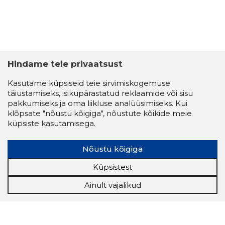
Hindame teie privaatsust
Kasutame küpsiseid teie sirvimiskogemuse
täiustamiseks, isikupärastatud reklaamide või sisu
pakkumiseks ja oma liikluse analüüsimiseks. Kui
klõpsate "nõustu kõigiga", nõustute kõikide meie
küpsiste kasutamisega.
Nõustu kõigiga
Küpsistest
Ainult vajalikud