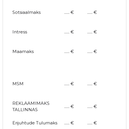
Sotsiaalmaks
...... €
...... €
Intress
...... €
...... €
Maamaks
...... €
...... €
MSM
...... €
...... €
REKLAAMIMAKS
...... €
...... €
TALLINNAS
Erijuhtude Tulumaks
...... €
...... €