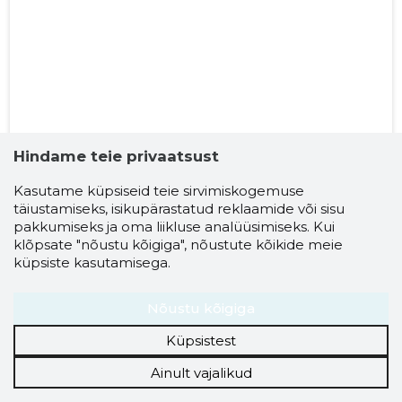
Hindame teie privaatsust
Kasutame küpsiseid teie sirvimiskogemuse
täiustamiseks, isikupärastatud reklaamide või sisu
pakkumiseks ja oma liikluse analüüsimiseks. Kui
Hulgi- ja jaekaubandus
...... €
...... €
klõpsate "nõustu kõigiga", nõustute kõikide meie
küpsiste kasutamisega.
Nõustu kõigiga
Küpsistest
Ainult vajalikud