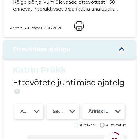
Kõige põhjalikum ülevaade ettevõttest - 50
erinevat interaktiivset graafikut ja analüütilist
mudelit. Hind 49 EUR või kuutasu alates 19
EUR
Raporti kuupäev 07.08.2026
Ettevõtluse ajalugu
Katrin Prükk
Ettevõtete juhtimise ajatelg
?
Aasta
Seosed
Äririski klass
Aktiivne
Kustutatud