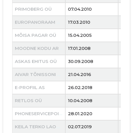
PRIMOBERG OÜ
07.04.2010
29.02
EUROPANORAAM OÜ
17.03.2010
05.05
MÕISA PAGAR OÜ
15.04.2005
03.01
MOODNE KODU ARENDUS OÜ
17.01.2008
16.01
ASKAS EHITUS OÜ
30.09.2008
25.04
AIVAR TÕNISSONI UUE-PEETRI TALU FIE
21.04.2016
02.05
E-PROFIIL AS
26.02.2018
11.05
RETLOS OÜ
10.04.2008
10.10
PHONESERVICEPOINT OÜ
28.01.2020
10.05
KEILA TERKO LAOMAJANDUSE OÜ
02.07.2019
22.0