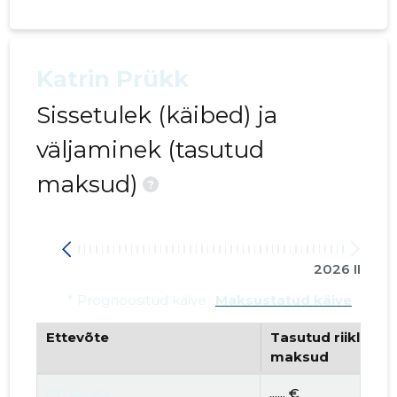
Katrin Prükk
Sissetulek (käibed) ja
väljaminek (tasutud
maksud)
?
2026 II
* Prognoositud käive
Maksustatud käive
Ettevõte
Tasutud riiklikud 
maksud
PITOL AS
...... €