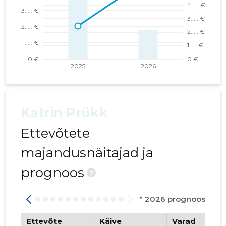
Katrin Prükk
Ettevõtete
majandusnäitajad ja
prognoos
?
* 2026 prognoos
Ettevõte
Käive
Varad