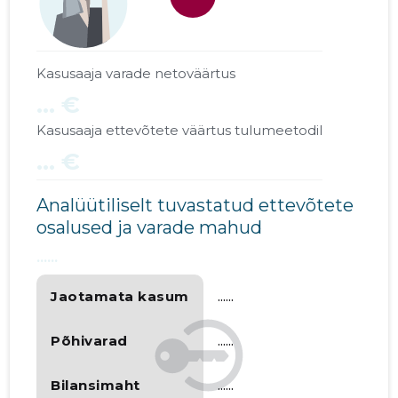
* PIRITA HOLDING OÜ
......
......
* LPG EESTI OÜ
......
......
Kasusaaja varade netoväärtus
* PRAMOD OÜ
......
......
... €
Kasusaaja ettevõtete väärtus tulumeetodil
... €
Analüütiliselt tuvastatud ettevõtete
osalused ja varade mahud
......
Jaotamata kasum
......
Põhivarad
......
Bilansimaht
......