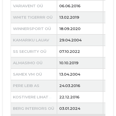
VARIAVENT OÜ
06.06.2016
12.08
WHITE TIGERRR OÜ
13.02.2019
30.11
WINNERSPORT OÜ
18.09.2020
04.01
KAMARIKU LAUAVABRIK AS
29.04.2004
03.0
SS SECURITY OÜ
07.10.2022
13.10
ALMASIMO OÜ
10.10.2019
30.01
SAMEX VM OÜ
13.04.2004
01.02
PERE LEIB AS
24.03.2016
02.11
KOSTIVERE LIHATÖÖSTUS OÜ
22.12.2016
11.10
BERG INTERIORS OÜ
03.01.2024
16.04