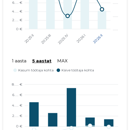
KROONI GRUPP OÜ
...... €
KCR S.A. EESTI FILIAAL
...... €
AK-EKSPORT OÜ
...... €
PIRITA HOLDING OÜ
...... €
METRX OÜ
...... €
1 aasta
5 aastat
MAX
LEVENTON OÜ
...... €
LPG EESTI OÜ
...... €
BELTIMBER OÜ
...... €
ANTS SHOVI INVEST OÜ
...... €
INGURO OÜ
...... €