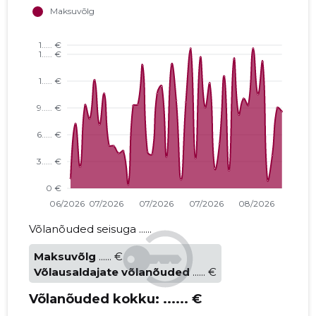
Võlanõuded seisuga ......
Maksuvõlg
...... €
Võlausaldajate võlanõuded
...... €
Võlanõuded kokku:
...... €