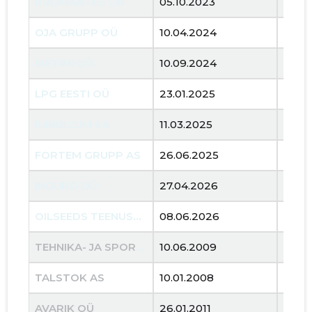
PROMANTES OÜ
05.10.2023
..
OJA GRUPP OÜ
10.04.2024
..
METRX OÜ
10.09.2024
..
LPG EESTI OÜ
23.01.2025
..
IURIDICUM SA
11.03.2025
..
FORTEM GRUPP AS
26.06.2025
..
INGURO OÜ
27.04.2026
..
OILSEEDS TEENUSED OÜ
08.06.2026
..
TEHNIKA- JA SPORDIMAJA OÜ
10.06.2009
04.10
TALSTOK AS
10.01.2008
28.01
AVARIK OÜ
26.01.2011
18.04