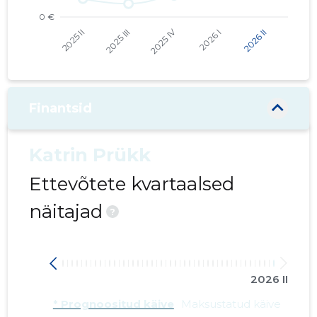
PRAMOD OÜ
...... €
IURIDICUM SA
...... €
Finantsid
Katrin Prükk
Ettevõtete kvartaalsed
näitajad
?
2026 II
* Prognoositud käive
Maksustatud käive