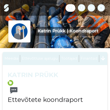
Katrin Prükk | Koondraport
Meedia
Ettevõtluse ajalugu
Töötajad
Finantsid
KATRIN PRÜKK
Ettevõtete koondraport