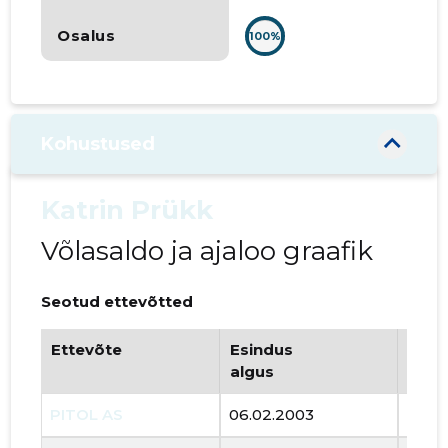
Osalus
100%
Kohustused
Katrin Prükk
Võlasaldo ja ajaloo graafik
Seotud ettevõtted
Ettevõte
Esindus
Esin
algus
lõpp
PITOL AS
06.02.2003
..