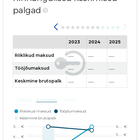
palgad
PIRITA HOLDING OÜ
06.03.19
?
PITOL AS
06.02.03
PRAMOD OÜ
24.01.25
2023
2024
2025
202
PROMANTES OÜ
05.10.23
Riiklikud maksud
......
......
......
......
Tööjõumaksud
......
......
......
......
Keskmine brutopalk
......
......
......
......
1 aasta
5 aastat
MAX