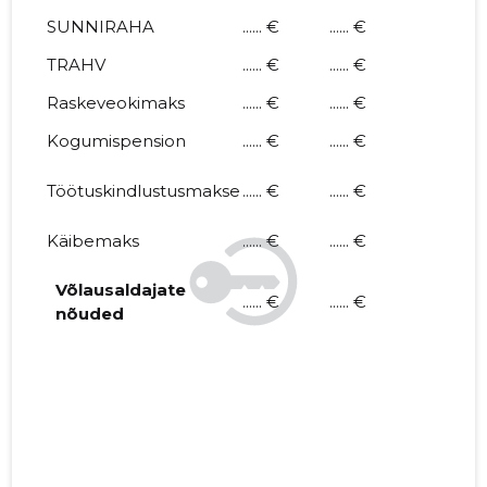
SUNNIRAHA
...... €
...... €
TRAHV
...... €
...... €
Raskeveokimaks
...... €
...... €
Kogumispension
...... €
...... €
Töötuskindlustusmakse
...... €
...... €
Käibemaks
...... €
...... €
Võlausaldajate
...... €
...... €
nõuded