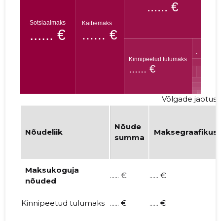
INGURO OÜ
...... €
OILSEEDS TEENUSED OÜ
...... €
Võlgade jaotus li
Nõude
Nõudeliik
Maksegraafikus
summa
Maksukoguja
...... €
...... €
nõuded
Kinnipeetud tulumaks
...... €
...... €