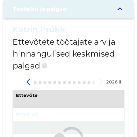
Töötajad ja palgad
Katrin Prükk
Ettevõtete töötajate arv ja
hinnangulised keskmised
palgad
?
2026 II
Ettevõte
PITOL AS
9
FORTEM GRUPP AS