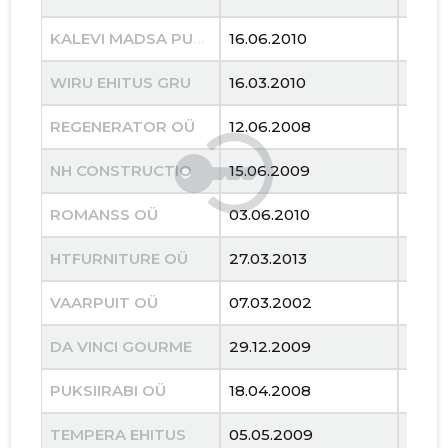
KALEVI MADSA PUHKEKÜLA OÜ
16.06.2010
08.11
WIRU EHITUS GRUPP OÜ
16.03.2010
16.11.
REGENERATOR OÜ
12.06.2008
28.01
NH CONSTRUCTION OÜ
15.06.2009
15.07
ROMANSS OÜ
03.06.2010
11.11.
HTFURNITURE OÜ
27.03.2013
13.11
VAARPUIT OÜ
07.03.2002
10.02
DA VINCI GOURMET OÜ
29.12.2009
24.03
PUKSIIRABI OÜ
18.04.2008
25.03
TEMPERA EHITUS OÜ
05.05.2009
29.02