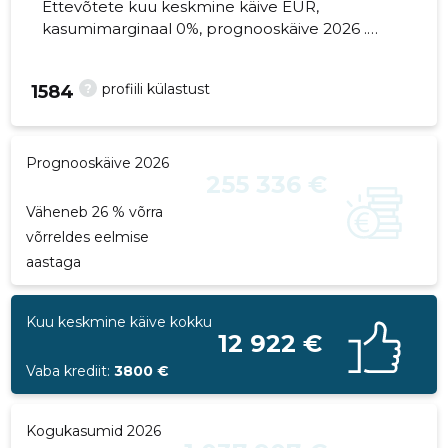
Ettevõtete kuu keskmine käive EUR,
kasumimarginaal 0%, prognooskäive 2026 .
Kinnisvara seisuga...
?
profiili külastust
1584
Prognooskäive 2026
255 336 €
Väheneb 26 % võrra
võrreldes eelmise
aastaga
Kuu keskmine käive kokku
12 922 €
Vaba krediit:
3800 €
Kogukasumid 2026