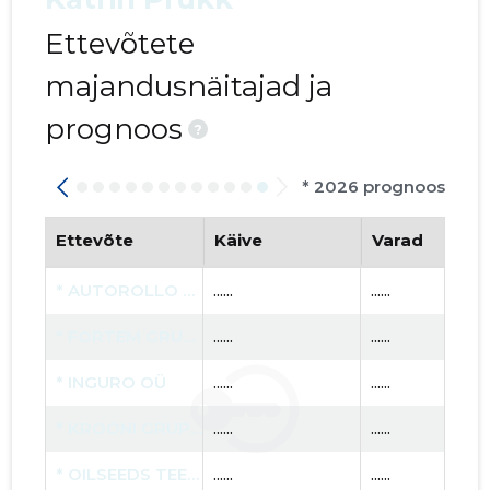
Ettevõtete
majandusnäitajad ja
prognoos
?
* 2026 prognoos
Ettevõte
Käive
Varad
* AUTOROLLO OÜ
......
......
* FORTEM GRUPP AS
......
......
* INGURO OÜ
......
......
* KROONI GRUPP OÜ
......
......
* OILSEEDS TEENUSED OÜ
......
......