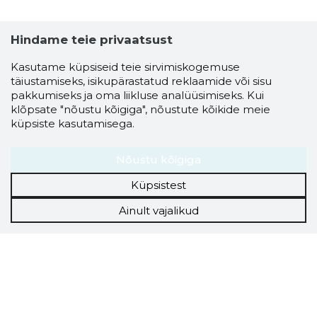
Hindame teie privaatsust
Kasutame küpsiseid teie sirvimiskogemuse
täiustamiseks, isikupärastatud reklaamide või sisu
pakkumiseks ja oma liikluse analüüsimiseks. Kui
klõpsate "nõustu kõigiga", nõustute kõikide meie
küpsiste kasutamisega.
Nõustu kõigiga
Küpsistest
Ainult vajalikud