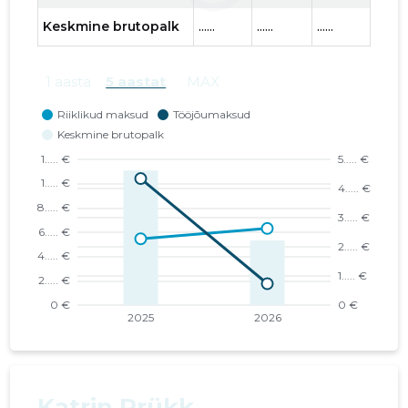
Keskmine brutopalk
......
......
......
......
1 aasta
5 aastat
MAX
Katrin Prükk