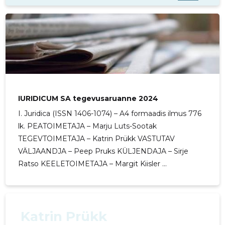
IURIDICUM SA tegevusaruanne 2024
I. Juridica (ISSN 1406-1074) – A4 formaadis ilmus 776
lk. PEATOIMETAJA – Marju Luts-Sootak
TEGEVTOIMETAJA – Katrin Prükk VASTUTAV
VÄLJAANDJA – Peep Pruks KÜLJENDAJA – Sirje
Ratso KEELETOIMETAJA – Margit Kiisler ...
Katrin Prükk