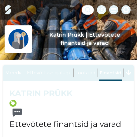
Katrin Prükk | Ettevõtete
finantsid ja varad
Meedia
Ettevõtluse ajalugu
Töötajad
Finantsid
KATRIN PRÜKK
Ettevõtete finantsid ja varad