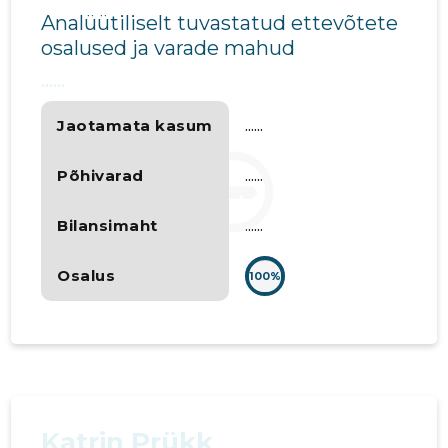
Analüütiliselt tuvastatud ettevõtete
osalused ja varade mahud
......
Jaotamata kasum
......
Põhivarad
......
Bilansimaht
......
Osalus
100%
Katrin Prükk