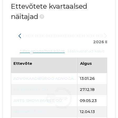
Ettevõtete kvartaalsed
näitajad
?
2026 II
* Prognoositud käive
Maksustatud käive
Ettevõte
Algus
ADVOKAADIBÜROO ADVOCATUS OÜ
13.01.26
AK-EKSPORT OÜ
27.12.18
ANTS SHOVI INVEST OÜ
09.05.23
9
AUTOROLLO OÜ
12.04.13