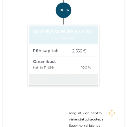
Võrgustik on nähtav
vähendatud seostega
Soovi korral laienda