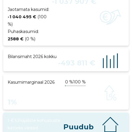
-1 037 907 €
Jaotamata kasumid:
-1 040 495 €
(100
%)
Puhaskasumid:
2588 €
(0 %)
Bilansimaht 2026 kokku
-493 811 €
0 %
100 %
Kasumimarginaal 2026
1%
1 € lühiajaliste kohustuste
Puudub
katteks varasid