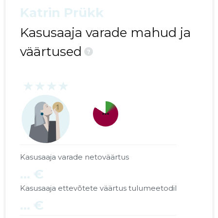
Katrin Prükk
* KCR S.A. EESTI FILIAAL
......
......
Kasusaaja varade mahud ja
* BELTIMBER OÜ
......
......
väärtused
?
* ESTCOM TRADING AS
......
......
* ANTS SHOVI INVEST OÜ
......
......
★★★★
* PROMANTES OÜ
......
......
more_horiz
* PITOL AS
......
......
* OJA GRUPP OÜ
......
......
Kasusaaja varade netoväärtus
* METRX OÜ
......
......
... €
Kasusaaja ettevõtete väärtus tulumeetodil
... €