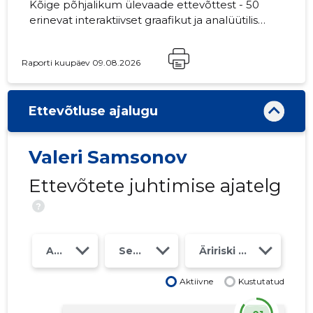
Kõige põhjalikum ülevaade ettevõttest - 50
erinevat interaktiivset graafikut ja analüütilist
mudelit. Hind 49 EUR või kuutasu alates 19
EUR
Raporti kuupäev 09.08.2026
Ettevõtluse ajalugu
Valeri Samsonov
Ettevõtete juhtimise ajatelg
?
Aasta
Seosed
Äririski klass
Aktiivne
Kustutatud