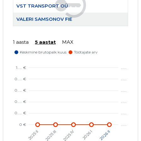
VST TRANSPORT OÜ
VALERI SAMSONOV FIE
1 aasta
5 aastat
MAX
3