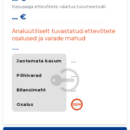
Kasusaaja ettevõtete väärtus tulumeetodil
... €
Analüütiliselt tuvastatud ettevõtete
osalused ja varade mahud
......
Jaotamata kasum
......
Põhivarad
......
Bilansimaht
......
Osalus
100%