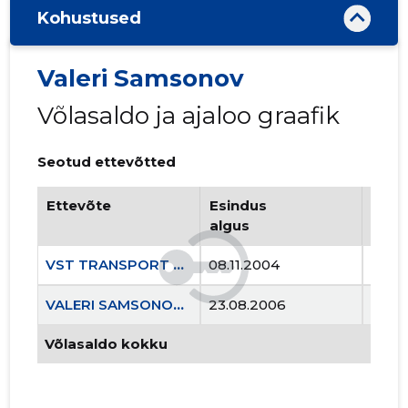
Kohustused
Valeri Samsonov
Võlasaldo ja ajaloo graafik
Seotud ettevõtted
Ettevõte
Esindus
Esin
algus
lõpp
VST TRANSPORT OÜ
08.11.2004
..
VALERI SAMSONOV FIE
23.08.2006
..
Võlasaldo kokku