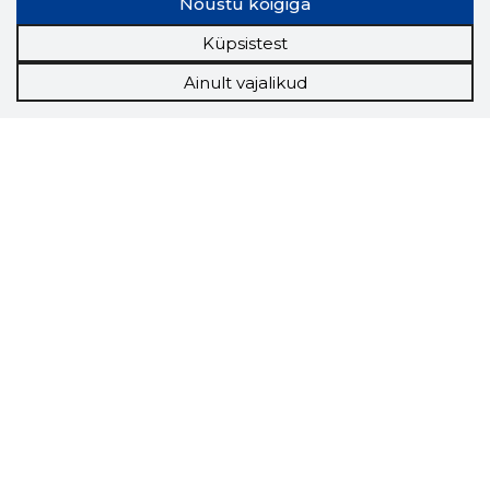
Nõustu kõigiga
Küpsistest
Ainult vajalikud
Storybook
Chrome laiendus
Storybooki laiendus ütleb Sulle, mis firma
veebilehel Sa parajasti viibid ja kui usaldusväärne