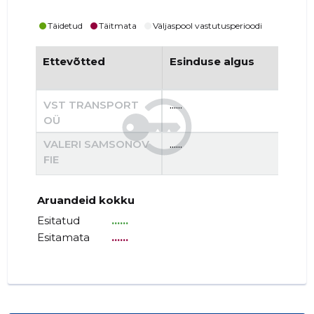
Täidetud
Täitmata
Väljaspool vastutusperioodi
Ettevõtted
Esinduse algus
Es
VST TRANSPORT
......
......
OÜ
VALERI SAMSONOV
......
......
FIE
Aruandeid kokku
Esitatud
......
Esitamata
......