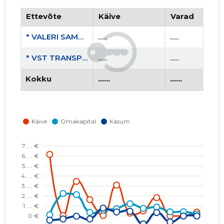
Ettevõte
Käive
Varad
* VALERI SAMSONOV FIE
......
......
* VST TRANSPORT OÜ
......
......
Kokku
......
......