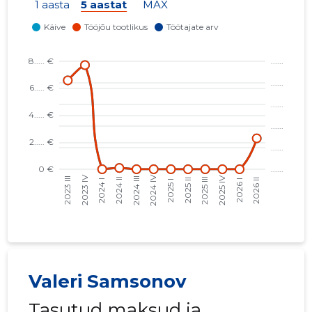
1 aasta
5 aastat
MAX
Valeri Samsonov
Tasutud maksud ja