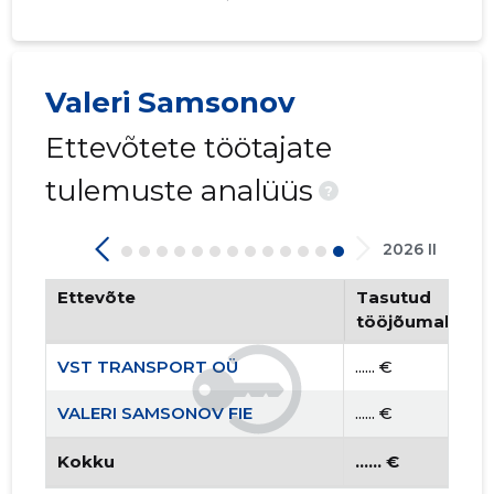
VALERI S
Valeri Samsonov
Usaldusv
Ettevõtete töötajate
tulemuste analüüs
?
2026 II
Ettevõte
Tasutud
tööjõumaksud
VST TRANSPORT OÜ
...... €
VALERI SAMSONOV FIE
...... €
Kokku
...... €