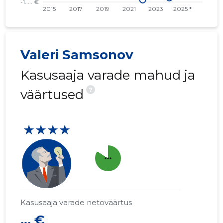
Valeri Samsonov
Kasusaaja varade mahud ja
?
väärtused
★★★★
more_horiz
Kasusaaja varade netoväärtus
... €