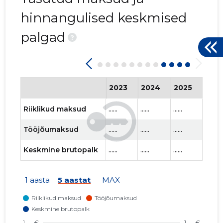
hinnangulised keskmised
palgad
?
2023
2024
2025
202
Riiklikud maksud
......
......
......
......
Tööjõumaksud
......
......
......
......
Keskmine brutopalk
......
......
......
......
1 aasta
5 aastat
MAX