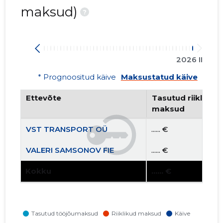
maksud)
?
2026 II
* Prognoositud käive
Maksustatud käive
Ettevõte
Tasutud riiklikud 
maksud
VST TRANSPORT OÜ
...... €
VALERI SAMSONOV FIE
...... €
Kokku
...... €