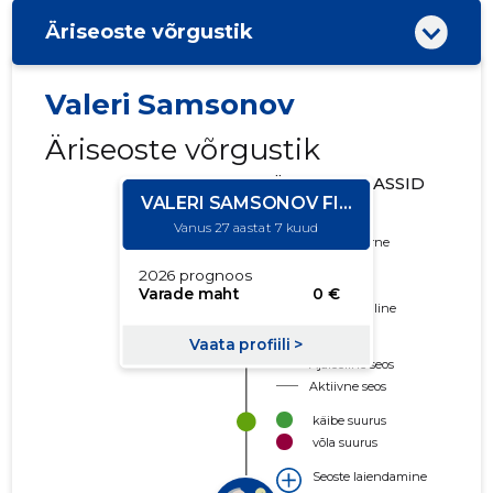
Äriseoste võrgustik
Valeri Samsonov
Äriseoste võrgustik
ÄRIRISKI KLASSID
Kustutatud
Usaldusväärne
Neutraalne
Piiripealne
Problemaatiline
Riskantne
Ajalooline seos
Aktiivne seos
käibe suurus
võla suurus
Seoste laiendamine