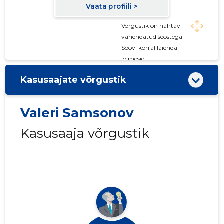
Võrgustik on nähtav
vähendatud seostega
Soovi korral laienda
lõimesid
Kasusaajate võrgustik
Valeri Samsonov
Kasusaaja võrgustik