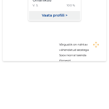
Võrgustik on nähtav
vähendatud seostega
Soovi korral laienda
lõimesid