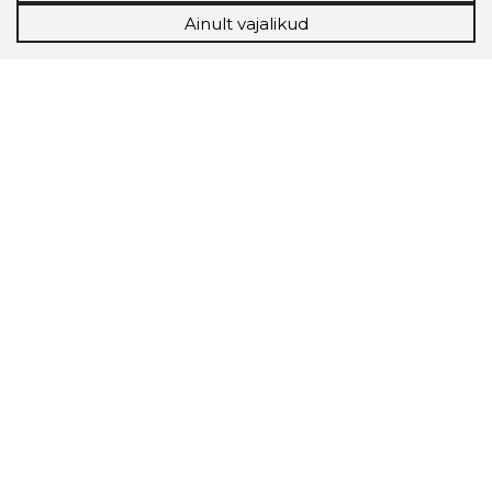
Ainult vajalikud
Storybook
Chrome laiendus
Storybooki laiendus ütleb Sulle, mis firma
veebilehel Sa parajasti viibid ja kui usaldusväärne
see firma täna on.
LAADI LAIENDUS ALLA