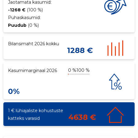
Jaotamata kasumid:
-1268 €
(100 %)
Puhaskasumid:
Puudub
(0 %)
Bilansimaht 2026 kokku
1288 €
0 %
100 %
Kasumimarginaal 2026
0%
1 € lühiajaliste kohustuste
4638 €
katteks varasid