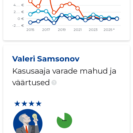
Valeri Samsonov
Kasusaaja varade mahud ja
väärtused
?
★★★★
more_horiz