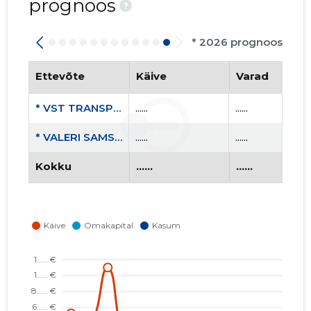
prognoos
?
* 2026 prognoos
Ettevõte
Käive
Varad
* VST TRANSPORT OÜ
......
......
* VALERI SAMSONOV FIE
......
......
Kokku
......
......