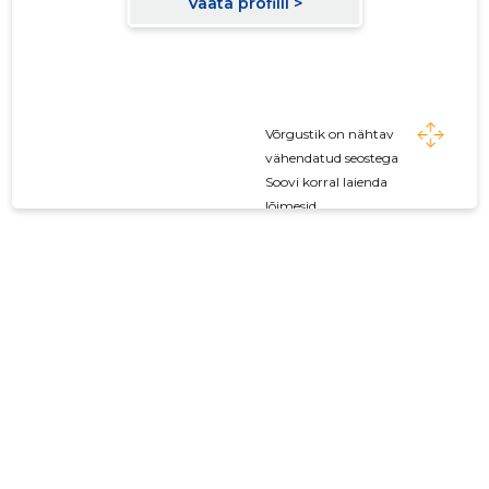
Võrgustik on nähtav
vähendatud seostega
Soovi korral laienda
lõimesid