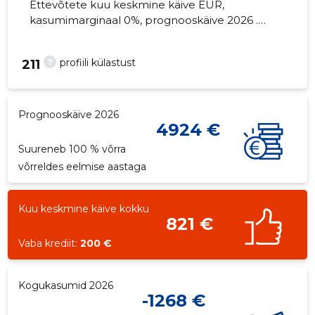
Ettevõtete kuu keskmine käive EUR,
kasumimarginaal 0%, prognooskäive 2026 .
Kinnisvara seisuga...
?
profiili külastust
211
Prognooskäive 2026
4924 €
Suureneb 100 % võrra
võrreldes eelmise aastaga
Kuu keskmine käive kokku
821 €
Vaba krediit:
200 €
Kogukasumid 2026
-1268 €