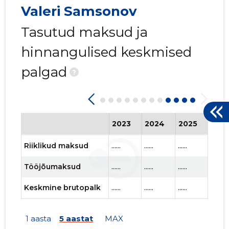
Valeri Samsonov
Tasutud maksud ja
VALERI S
hinnangulised keskmised
Usaldusv
palgad
?
2023
2024
2025
202
Riiklikud maksud
......
......
......
......
Tööjõumaksud
......
......
......
......
Keskmine brutopalk
......
......
......
......
1 aasta
5 aastat
MAX