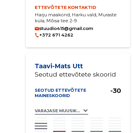
ETTEVÕTETE KONTAKTID
Harju maakond, Harku vald, Muraste
küla, Mõisa tee 2-9
stuudio415@gmail.com
+372 671 4262
Taavi-Mats Utt
Seotud ettevõtete skoorid
-30
SEOTUD ETTEVÕTETE
MAINESKOORID
VARAJASE MUUSIKA STUUDIO CANTORES 