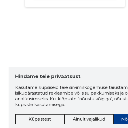
Hindame teie privaatsust
Kasutame küpsiseid teie sirvimiskogemuse täiustami
isikupärastatud reklaamide või sisu pakkumiseks ja o
analüüsimiseks. Kui klõpsate "nõustu kõigiga", nõust
küpsiste kasutamisega.
Küpsistest
Ainult vajalikud
Nõ