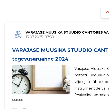
liikmetetele 2023. ja 2024. aastal töötasu ei makstud.
kõ
VARAJASE MUUSIKA STUUDIO CANTORES V
13.07.2025, 07:50
VARAJASE MUUSIKA STUUDIO CAN
tegevusaruanne 2024
Varajase Muusika 
mittetulundusühing
viljelejate ühtek
instrumentide valm
VAGANTES MTÜ
festivalide korral
SSB.EE
2024. aastal saadi t
Kultuuri- ja Spord