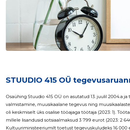
Sinu nimi
STUUDIO 415 OÜ tegevusaruan
taar
Osaühing Stuudio 415 OÜ on asutatud 13. juulil 2004.a 
valmistamine, muusikaalane tegevus ning muusikaalaste kursuste korra
oli keskmiselt üks osalise tööajaga töötaja (2023: 1). Tööt
millele lisandusid sotsiaalmaksud 3 799 eurot (2023: 2 646 eurot). 2024. 
Kultuuriministeeriumilt toetust tegevuskuludeks 16 000 eurot (