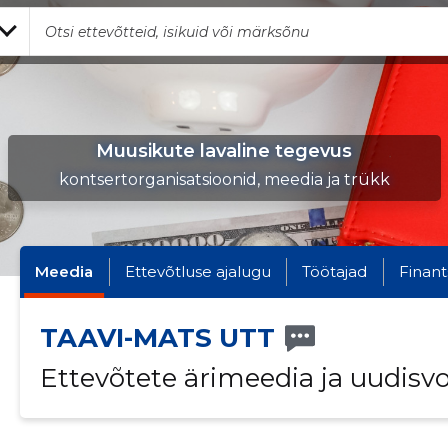
Muusikute lavaline tegevus
kontsertorganisatsioonid, meedia ja trükk
Meedia
Ettevõtluse ajalugu
Töötajad
Finant
TAAVI-MATS UTT
Ettevõtete ärimeedia ja uudisv