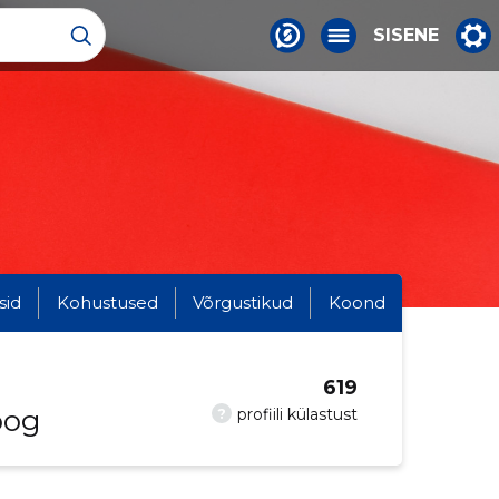
SISENE
sid
Kohustused
Võrgustikud
Koond
619
oog
?
profiili külastust