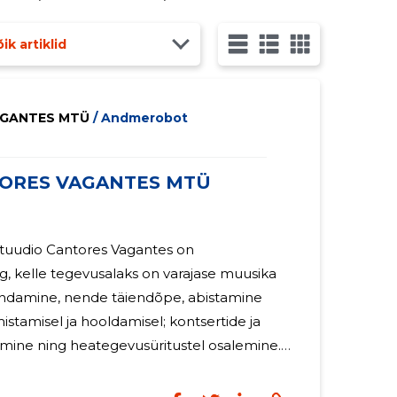
ik artiklid
AGANTES MTÜ
/ Andmerobot
TORES VAGANTES MTÜ
Stuudio Cantores Vagantes on
, kelle tegevusalaks on varajase muusika
oondamine, nende täiendõpe, abistamine
istamisel ja hooldamisel; kontsertide ja
damine ning heategevusüritustel osalemine.
oetusi Eesti Kultuurkapitalilt ja Tallinna
iametilt kontserttegevuse korraldamiseks 43