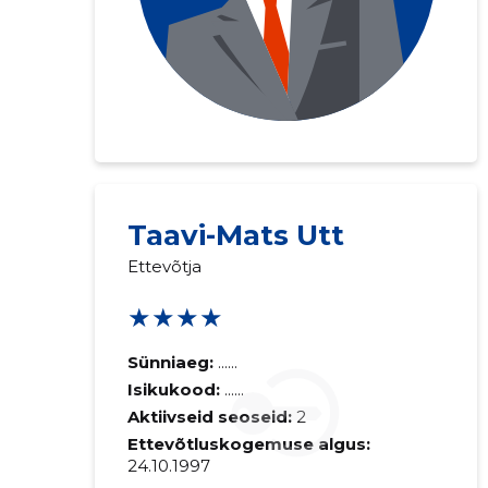
Taavi-Mats Utt
Saaja e-mail
Ettevõtja
★★★★
Sinu kommen
Sünniaeg:
......
Isikukood:
......
Aktiivseid seoseid:
2
Ettevõtluskogemuse algus:
24.10.1997