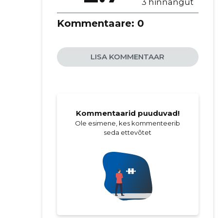
3 hinnangut
Kommentaare:
0
LISA KOMMENTAAR
Kommentaarid puuduvad!
Ole esimene, kes kommenteerib
seda ettevõtet