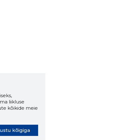
seks,
ma liikluse
ute kõikide meie
ustu kõigiga