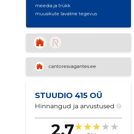
meedia ja trükk
muusikute lavaline tegevus
cantoresvagantes.ee
STUUDIO 415 OÜ
Hinnangud ja arvustused
?
2.7