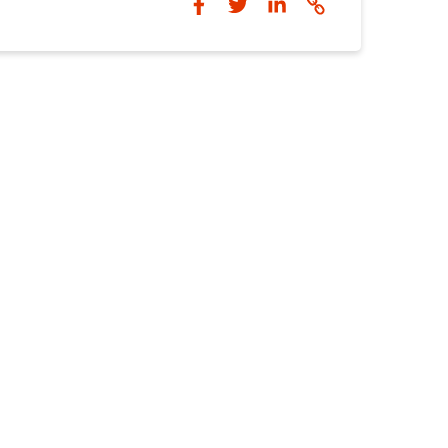
. 2023. ja 2024. aastal
d ei olnud. 2023. aastal arvestati töötasu 6
236 eurot), millele lisandusid sotsiaalmaksud