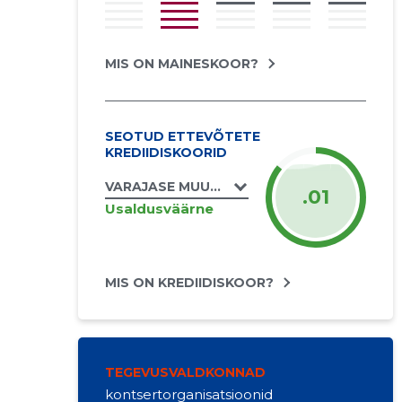
MIS ON MAINESKOOR?
SEOTUD ETTEVÕTETE
KREDIIDISKOORID
VARAJASE MUUSIKA STUUDIO CANTORES 
.01
Usaldusväärne
MIS ON KREDIIDISKOOR?
TEGEVUSVALDKONNAD
kontsertorganisatsioonid