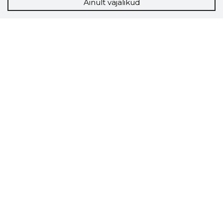
Ainult vajalikud
Storybook
Chrome laiendus
Storybooki laiendus ütleb Sulle, mis firma
veebilehel Sa parajasti viibid ja kui usaldusväärne
see firma täna on.
LAADI LAIENDUS ALLA