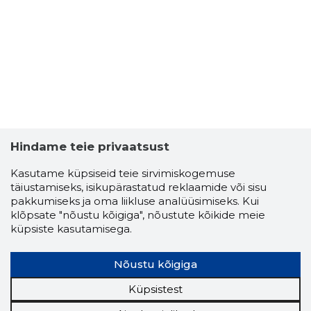
4
Hindame teie privaatsust
Kasutame küpsiseid teie sirvimiskogemuse
täiustamiseks, isikupärastatud reklaamide või sisu
pakkumiseks ja oma liikluse analüüsimiseks. Kui
klõpsate "nõustu kõigiga", nõustute kõikide meie
küpsiste kasutamisega.
Nõustu kõigiga
NIVOGA 
Küpsistest
Usaldusv