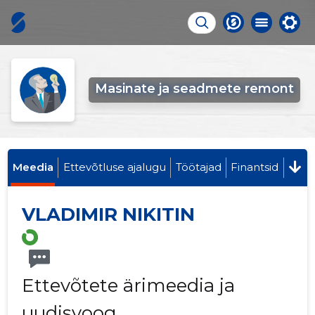
Masinate ja seadmete remont
Meedia
Ettevõtluse ajalugu
Töötajad
Finantsid
VLADIMIR NIKITIN
Ettevõtete ärimeedia ja
uudisvoog