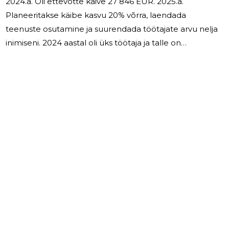
2024.a. Oli ettevõtte käive 27 846 EUR. 2025.a.
Planeeritakse käibe kasvu 20% võrra, laendada
teenuste osutamine ja suurendada töötajate arvu nelja
inimiseni. 2024 aastal oli üks töötaja ja talle on
arvestatud töötasu summa 11419 eur. OÜ Nivoga
juhatus koosneb 1 liikmest. Juhatuse eraldi tasu ei
maksti.