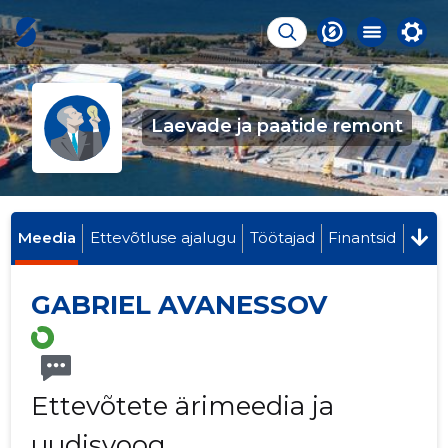
Laevade ja paatide remont
Meedia
Ettevõtluse ajalugu
Töötajad
Finantsid
GABRIEL AVANESSOV
Ettevõtete ärimeedia ja
uudisvoog