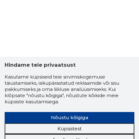
TALLINN 
Usaldusv
Hindame teie privaatsust
Kasutame küpsiseid teie sirvimiskogemuse
täiustamiseks, isikupärastatud reklaamide või sisu
pakkumiseks ja oma liikluse analüüsimiseks. Kui
klõpsate "nõustu kõigiga", nõustute kõikide meie
küpsiste kasutamisega.
Nõustu kõigiga
Küpsistest