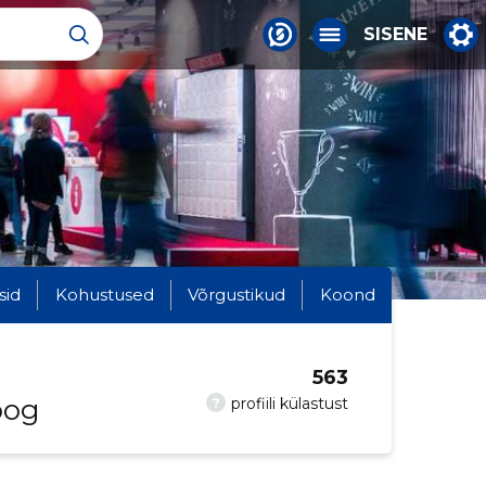
SISENE
sid
Kohustused
Võrgustikud
Koond
563
oog
?
profiili külastust