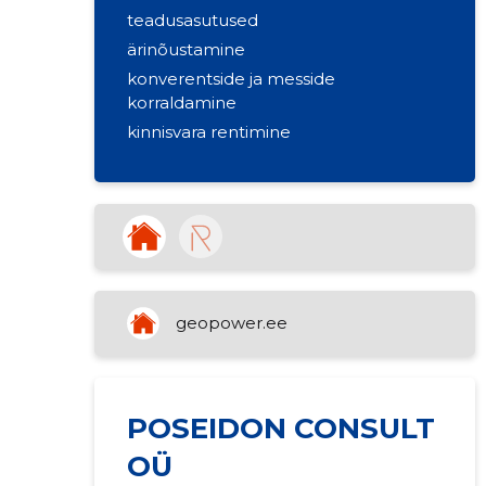
teadusasutused
ärinõustamine
konverentside ja messide
korraldamine
kinnisvara rentimine
geopower.ee
POSEIDON CONSULT
OÜ