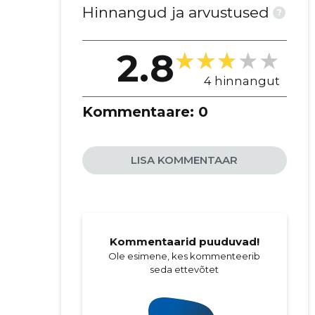
Hinnangud ja arvustused
?
2.8
4 hinnangut
Kommentaare:
0
LISA KOMMENTAAR
Kommentaarid puuduvad!
Ole esimene, kes kommenteerib
seda ettevõtet