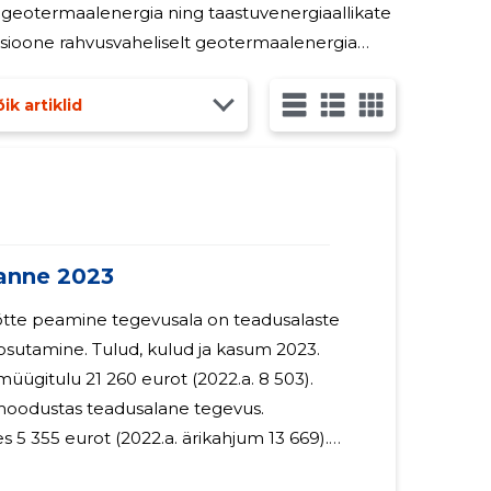
 geotermaalenergia ning taastuvenergiaallikate
tsioone rahvusvaheliselt geotermaalenergia
ik artiklid
anne 2023
 kulud ja kasum 2023.
üügitulu 21 260 eurot (2022.a. 8 503).
oodustas teadusalane tegevus.
s 5 355 eurot (2022.a. ärikahjum 13 669).
um oli 5 441 eurot (2022.a. puhaskahjum 13