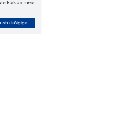
ute kõikide meie
ustu kõigiga
oki laiendus ütleb Sulle, mis