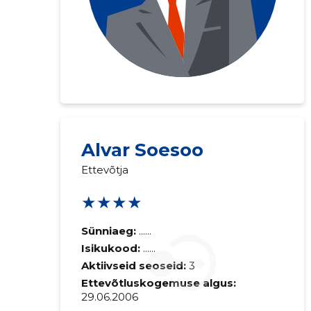
Saaja e-mail
Alvar Soesoo
Ettevõtja
Sinu kommen
★★★★
Sünniaeg:
......
Isikukood:
......
Aktiivseid seoseid:
3
Ettevõtluskogemuse algus:
29.06.2006