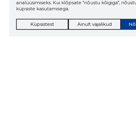
analüüsimiseks. Kui klõpsate "nõustu kõigiga", nõust
küpsiste kasutamisega.
Küpsistest
Ainult vajalikud
Nõ
Storybo