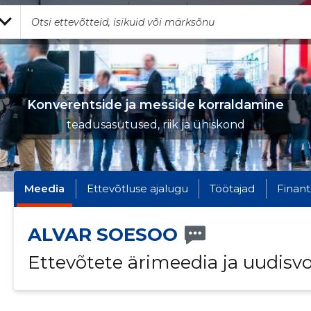
Konverentside ja messide korraldamine
teadusasutused, riik ja ühiskond
Meedia
Ettevõtluse ajalugu
Töötajad
Finant
ALVAR SOESOO
Ettevõtete ärimeedia ja uudisv