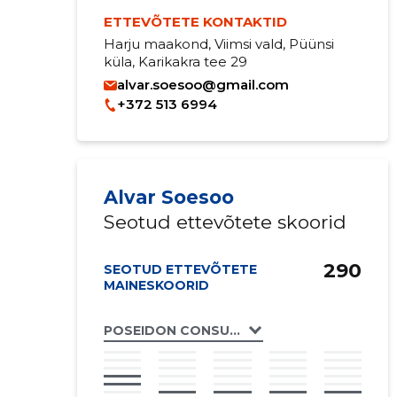
ETTEVÕTETE KONTAKTID
Harju maakond, Viimsi vald, Püünsi
küla, Karikakra tee 29
alvar.soesoo@gmail.com
+372 513 6994
Alvar Soesoo
Seotud ettevõtete skoorid
290
SEOTUD ETTEVÕTETE
MAINESKOORID
POSEIDON CONSULT OÜ