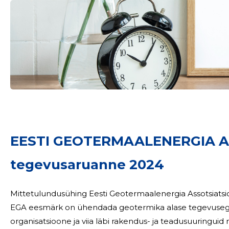
Sinu nimi
taar
EESTI GEOTERMAALENERGIA 
tegevusaruanne 2024
Mittetulundusühing Eesti Geotermaalenergia Assotsiatsioon (eda
EGA eesmärk on ühendada geotermika alase tegevusega s
organisatsioone ja viia läbi rakendus- ja teadusuuringuid ning arendustege