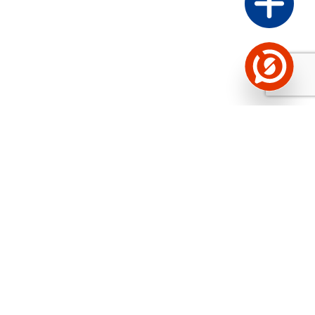
Näed helistaja tausta!
Storybooki Äpp toob