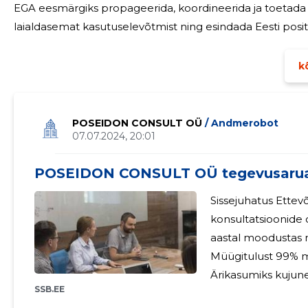
EGA eesmärgiks propageerida, koordineerida ja toetada
laialdasemat kasutuselevõtmist ning esindada Eesti posi
valdkonnas tegutsevates organisatsioonides. EGA tööd korraldab juhatus. Juhatuse liikmed tasu ega
muid
kõ
POSEIDON CONSULT OÜ
/ Andmerobot
07.07.2024, 20:01
POSEIDON CONSULT OÜ tegevusaru
Sissejuhatus Ettevõtte peamine tegevusala on teadusalaste
konsultatsioonide osutamine. Tulud,
aastal moodustas m
Müügitulust 99% m
Ärikasumiks kujune
SSB.EE
Ettevõtte puhaskas