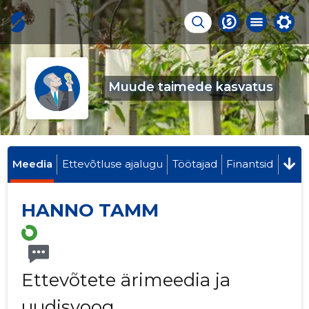
Muude taimede kasvatus
Meedia
Ettevõtluse ajalugu
Töötajad
Finantsid
HANNO TAMM
Ettevõtete ärimeedia ja
uudisvoog