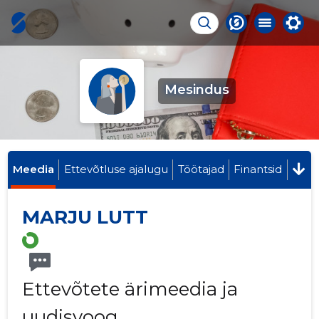
Mesindus
Meedia
Ettevõtluse ajalugu
Töötajad
Finantsid
MARJU LUTT
Ettevõtete ärimeedia ja
uudisvoog