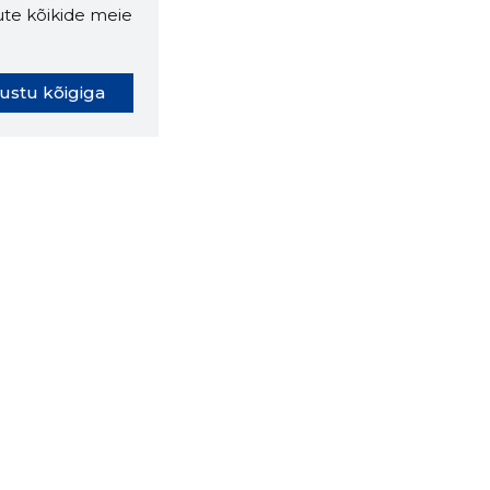
ute kõikide meie
ustu kõigiga
oki laiendus ütleb Sulle, mis