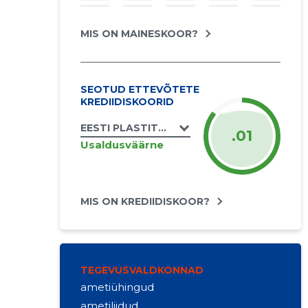
MIS ON MAINESKOOR?
SEOTUD ETTEVÕTETE
KREDIIDISKOORID
EESTI PLASTITÖÖSTUSE LIIT MTÜ
.01
Usaldusväärne
MIS ON KREDIIDISKOOR?
TEGEVUSVALDKONNAD
ametiühingud
ametiliidud