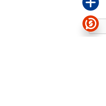
Näed helistaja tausta!
Storybooki Äpp toob