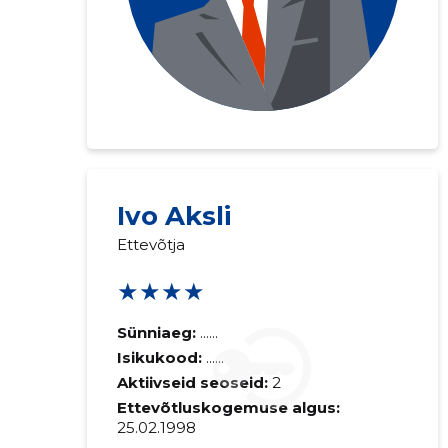
Ivo Aksli
Ettevõtja
★★★★
Sünniaeg:
......
Isikukood:
......
Aktiivseid seoseid:
2
Ettevõtluskogemuse algus:
25.02.1998