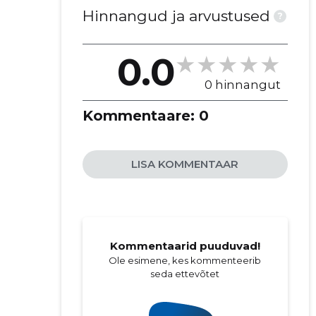
LIIT MTÜ
Hinnangud ja arvustused
?
0.0
0 hinnangut
Kommentaare:
0
LISA KOMMENTAAR
Kommentaarid puuduvad!
Ole esimene, kes kommenteerib
seda ettevõtet