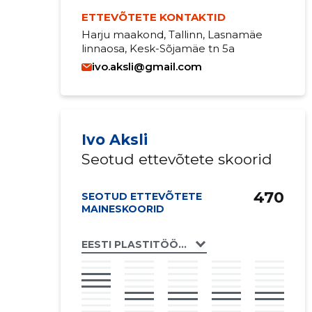
ETTEVÕTETE KONTAKTID
Harju maakond, Tallinn, Lasnamäe
linnaosa, Kesk-Sõjamäe tn 5a
ivo.aksli@gmail.com
Ivo Aksli
Seotud ettevõtete skoorid
470
SEOTUD ETTEVÕTETE
MAINESKOORID
EESTI PLASTITÖÖSTUSE LIIT MTÜ