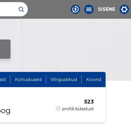
SISENE
sid
Kohustused
Võrgustikud
Koond
523
oog
?
profiili külastust