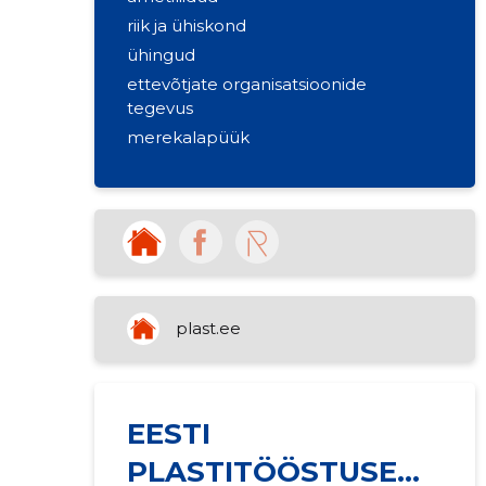
riik ja ühiskond
ühingud
ettevõtjate organisatsioonide
tegevus
merekalapüük
plast.ee
EESTI
PLASTITÖÖSTUSE