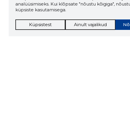
analüüsimiseks. Kui klõpsate "nõustu kõigiga", nõust
küpsiste kasutamisega.
Küpsistest
Ainult vajalikud
Nõ
Storybo