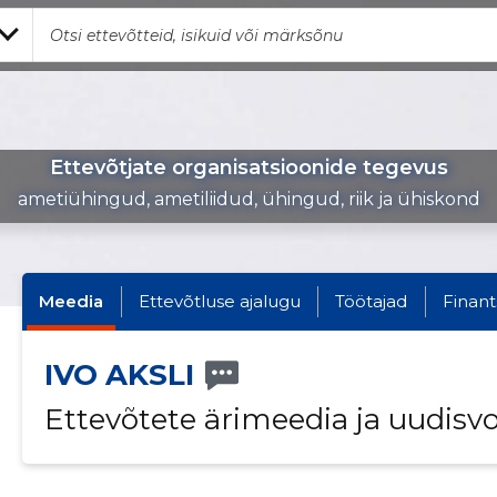
Ettevõtjate organisatsioonide tegevus
ametiühingud, ametiliidud, ühingud, riik ja ühiskond
Meedia
Ettevõtluse ajalugu
Töötajad
Finant
IVO AKSLI
Ettevõtete ärimeedia ja uudisv