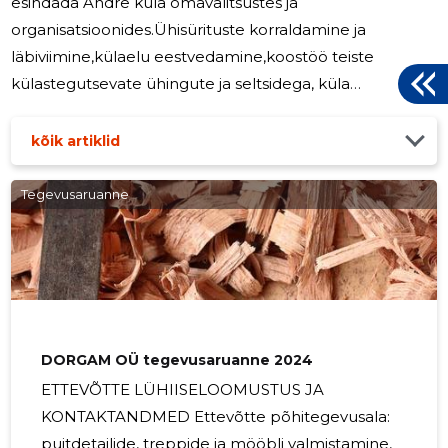
esindada Andre küla omavalitsustes ja
organisatsioonides.Ühisürituste korraldamine ja
läbiviimine,külaelu eestvedamine,koostöö teiste
külastegutsevate ühingute ja seltsidega, küla
kaasaegsemaks muutmine, heakorrastamine,ühiste
probleemide lahendamine ja ettevõtluskeskkonna
kõik artiklid
soodustamine koostöös kõigi külaelanike ja Põlva
vallaga.MTÜ loodi 2013.a. 2024.a korraldati loenguid,
Tegevusaruanne
koolitusi ja ühiselt korraldati vastlapäeva, jaanipäeva ja
jõule. 2025.a jätkab MTÜ Andre oma tegevust
samalaadselt. MTÜ ei maksa juhatusele ega juhatuse
liikmetele juhtimise
DORGAM OÜ tegevusaruanne 2024
ETTEVÕTTE LÜHIISELOOMUSTUS JA
KONTAKTANDMED Ettevõtte põhitegevusala:
puitdetailide, treppide ja mööbli valmistamine,