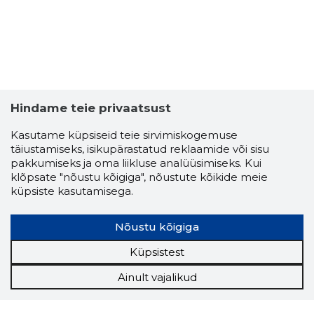
Hindame teie privaatsust
Kasutame küpsiseid teie sirvimiskogemuse
täiustamiseks, isikupärastatud reklaamide või sisu
pakkumiseks ja oma liikluse analüüsimiseks. Kui
klõpsate "nõustu kõigiga", nõustute kõikide meie
küpsiste kasutamisega.
Nõustu kõigiga
Küpsistest
Ainult vajalikud