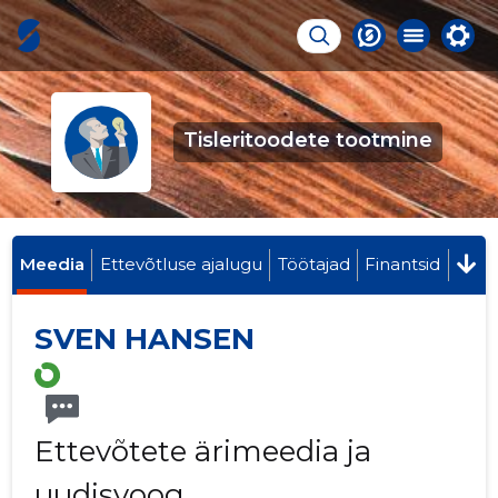
Tisleritoodete tootmine
Meedia
Ettevõtluse ajalugu
Töötajad
Finantsid
SVEN HANSEN
Ettevõtete ärimeedia ja
uudisvoog