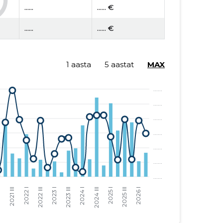
......
...... €
......
...... €
1 aasta
5 aastat
MAX