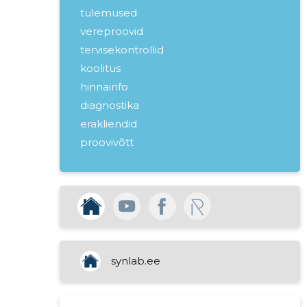
tulemused
vereproovid
tervisekontrollid
koolitus
hinnainfo
diagnostika
erakliendid
proovivõtt
teeninduspunktid
labor
tervisepäevad
tööandjad
kinnisvara rentimine
meditsiinilaborite tegevus
synlab.ee