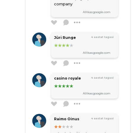
company
Allikas:google.com
Jüri Runge
4 aastat tagasi
Allikas:google.com
casino royale
4 aastat tagasi
Allikas:google.com
Raimo Oinus
4 aastat tagasi