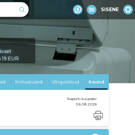
SISENE
ivset
s 19 EUR
sid
Kohustused
Võrgustikud
Koond
Raporti kuupäev
06.08.2026