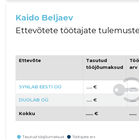
Kaido Beljaev
Ettevõtete töötajate tulemust
Ettevõte
Tasutud
Töö
tööjõumaksud
arv
SYNLAB EESTI OÜ
...... €
......
DUOLAB OÜ
...... €
......
Kokku
...... €
......