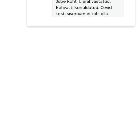
Jube koht. Ülerahvastatud,
kehvasti korraldatud. Covid
testi siseruum ei tohi olla
nagu Lasnamäe buss. Väga
vastik kogemus!
Allikas:google.com
Annika Tõnisson
4 aastat tagasi
Allikas:google.com
Joosep Aasamets
4 aastat tagasi
Allikas:google.com