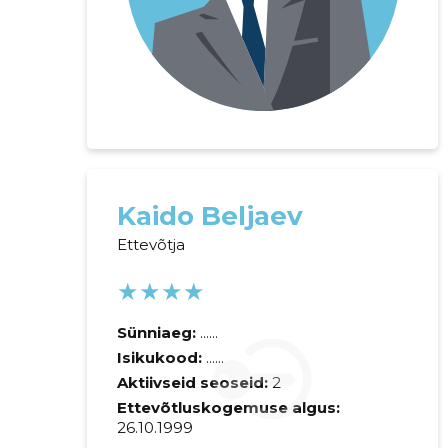
Kaido Beljaev
Ettevõtja
★★★★
Sünniaeg:
......
Isikukood:
......
Aktiivseid seoseid:
2
Ettevõtluskogemuse algus:
26.10.1999