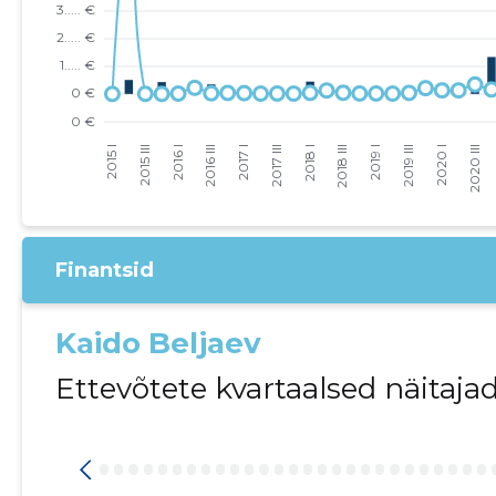
Finantsid
Kaido Beljaev
Ettevõtete kvartaalsed näitaja