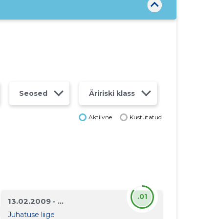
Seosed
Äririski klass
Aktiivne
Kustutatud
.01
13.02.2009 - ...
Juhatuse liige