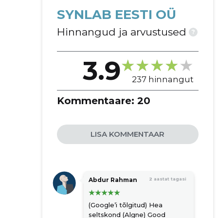
SYNLAB EESTI OÜ
Hinnangud ja arvustused
?
3.9
237 hinnangut
Kommentaare:
20
LISA KOMMENTAAR
Abdur Rahman
2 aastat tagasi
(Google’i tõlgitud) Hea
seltskond (Algne) Good