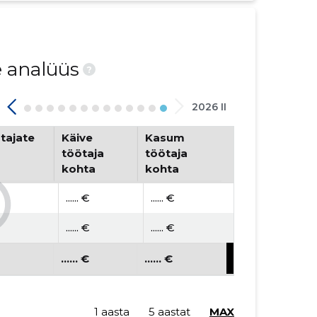
e analüüs
?
2026 II
tajate
Käive
Kasum
töötaja
töötaja
kohta
kohta
...... €
...... €
...... €
...... €
...... €
...... €
1 aasta
5 aastat
MAX