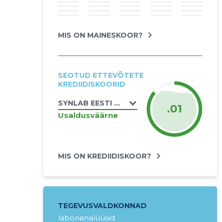
MIS ON MAINESKOOR?
SEOTUD ETTEVÕTETE
KREDIIDISKOORID
SYNLAB EESTI OÜ
.01
Usaldusväärne
MIS ON KREDIIDISKOOR?
TEGEVUSVALDKONNAD
laborianalüüsid