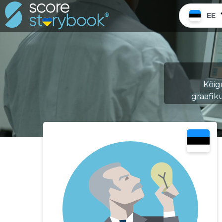
EE
Kõig
graafik