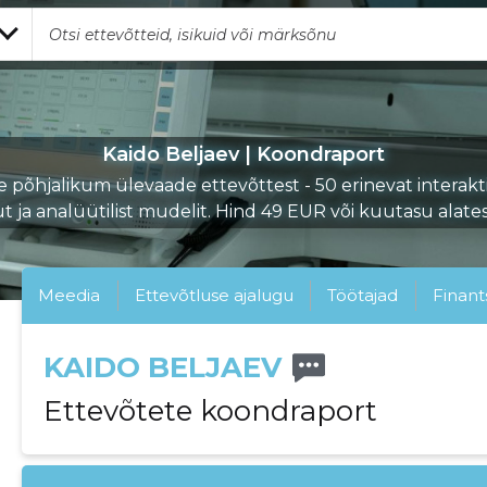
Kaido Beljaev | Koondraport
e põhjalikum ülevaade ettevõttest - 50 erinevat interakti
ut ja analüütilist mudelit. Hind 49 EUR või kuutasu alate
Meedia
Ettevõtluse ajalugu
Töötajad
Finant
KAIDO BELJAEV
Ettevõtete koondraport