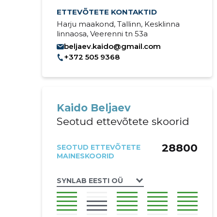
ETTEVÕTETE KONTAKTID
Harju maakond, Tallinn, Kesklinna
linnaosa, Veerenni tn 53a
beljaev.kaido@gmail.com
+372 505 9368
Kaido Beljaev
Seotud ettevõtete skoorid
28800
SEOTUD ETTEVÕTETE
MAINESKOORID
SYNLAB EESTI OÜ