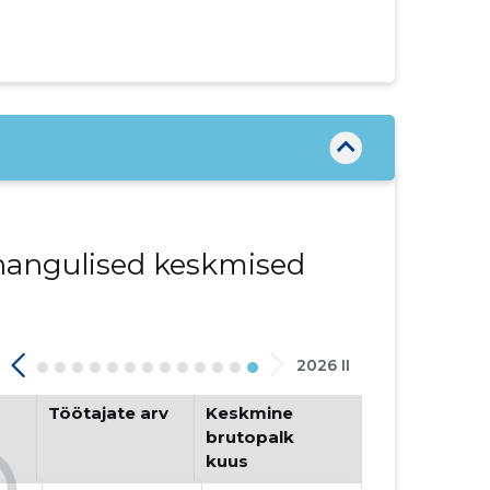
innangulised keskmised
2026 II
Töötajate arv
Keskmine
brutopalk
kuus