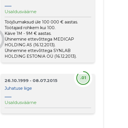
......
Usaldusväärne
Tööjõumaksud üle 100 000 € aastas.
Töötajaid rohkem kui 100.
Käive 1M - 9M € aastas.
Ühinemine ettevõttega
MEDICAP
HOLDING AS
(16.12.2013).
Ühinemine ettevõttega
SYNLAB
HOLDING ESTONIA OÜ
(16.12.2013).
.01
26.10.1999 - 08.07.2015
Juhatuse liige
......
Usaldusväärne