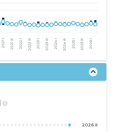
d
?
2026 II