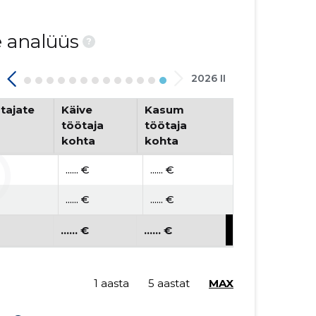
e analüüs
?
2026 II
tajate
Käive
Kasum
töötaja
töötaja
kohta
kohta
...... €
...... €
...... €
...... €
...... €
...... €
1 aasta
5 aastat
MAX