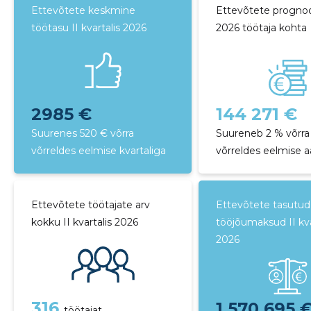
Ettevõtete keskmine
Ettevõtete progno
töötasu II kvartalis 2026
2026 töötaja kohta
2985 €
144 271 €
Suurenes 520 € võrra
Suureneb 2 % võrra
võrreldes eelmise kvartaliga
võrreldes eelmise 
Ettevõtete töötajate arv
Ettevõtete tasutud
kokku II kvartalis 2026
tööjõumaksud II kva
2026
316
1 570 695 
töötajat