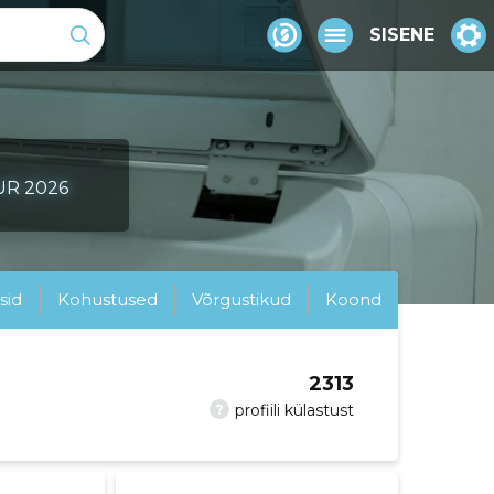
SISENE
EUR 2026
sid
Kohustused
Võrgustikud
Koond
2313
?
profiili külastust