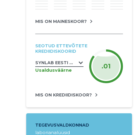
MIS ON MAINESKOOR?
SEOTUD ETTEVÕTETE
KREDIIDISKOORID
SYNLAB EESTI OÜ
.01
Usaldusväärne
MIS ON KREDIIDISKOOR?
TEGEVUSVALDKONNAD
laborianalüüsid