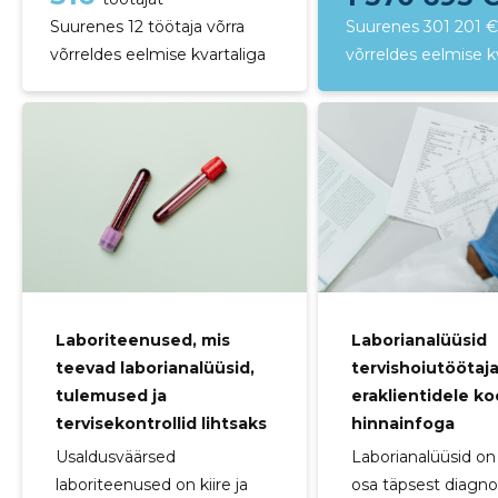
Suurenes 12 töötaja võrra
Suurenes 301 201 €
võrreldes eelmise kvartaliga
võrreldes eelmise k
Laboriteenused, mis
Laborianalüüsid
teevad laborianalüüsid,
tervishoiutöötaja
tulemused ja
eraklientidele ko
tervisekontrollid lihtsaks
hinnainfoga
Usaldusväärsed
Laborianalüüsid on 
laboriteenused on kiire ja
osa täpsest diagnos