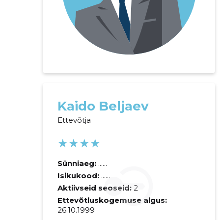
Kaido Beljaev
Ettevõtja
★★★★
Sünniaeg:
......
Isikukood:
......
Aktiivseid seoseid:
2
Ettevõtluskogemuse algus:
26.10.1999