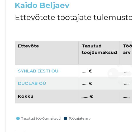
Kaido Beljaev
Ettevõtete töötajate tulemust
Ettevõte
Tasutud
Töö
tööjõumaksud
arv
SYNLAB EESTI OÜ
...... €
......
DUOLAB OÜ
...... €
......
Kokku
...... €
......