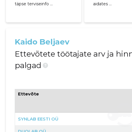
täpse terviseinfo ...
aidates ...
Kaido Beljaev
Ettevõtete töötajate arv ja h
palgad
?
Ettevõte
SYNLAB EESTI OÜ
DUOLAB OÜ