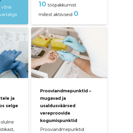
10
tööpakkumist
 võrra
0
vartaliga
millest aktiivseid
Prooviandmepunktid –
mugavad ja
tele ja
usaldusväärsed
os selge
vereproovide
kogumispunktid
oluline
Prooviandmepunktid
tikast,