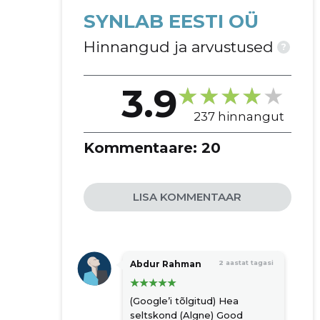
SYNLAB EESTI OÜ
Hinnangud ja arvustused
?
3.9
237 hinnangut
Kommentaare:
20
LISA KOMMENTAAR
Abdur Rahman
2 aastat tagasi
(Google’i tõlgitud) Hea
seltskond (Algne) Good