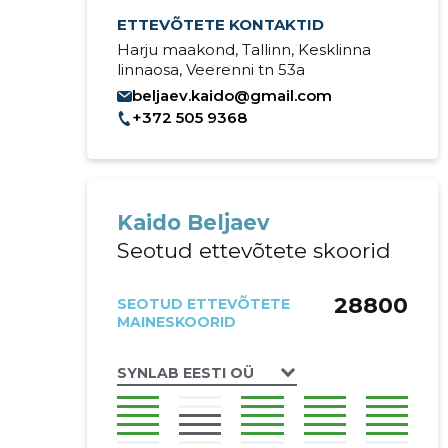
ETTEVÕTETE KONTAKTID
Harju maakond, Tallinn, Kesklinna
linnaosa, Veerenni tn 53a
beljaev.kaido@gmail.com
+372 505 9368
Kaido Beljaev
Seotud ettevõtete skoorid
28800
SEOTUD ETTEVÕTETE
MAINESKOORID
SYNLAB EESTI OÜ