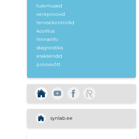
tulemused
vereproovid
tervisekontrollid
koolitus
hinnainfo
diagnostika
erakliendid
proovivõtt
teeninduspunktid
labor
tervisepäevad
tööandjad
kinnisvara rentimine
meditsiinilaborite tegevus
synlab.ee