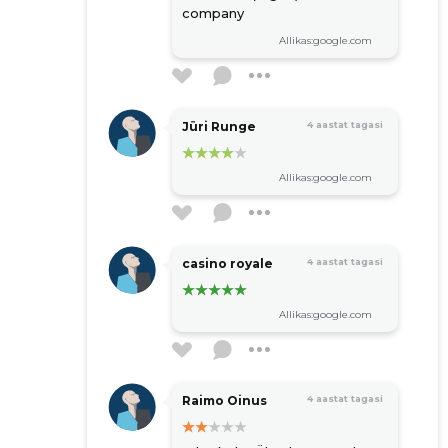
company
Allikas:google.com
Jüri Runge
4 aastat tagasi
Allikas:google.com
casino royale
4 aastat tagasi
Allikas:google.com
Raimo Oinus
4 aastat tagasi