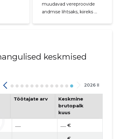
muudavad vereproovide
andmise lihtsaks, kiireks ...
innangulised keskmised
2026 II
Töötajate arv
Keskmine
brutopalk
kuus
......
...... €
......
...... €