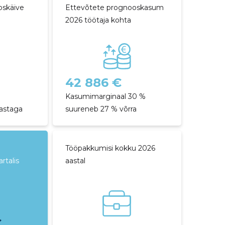
oskäive
Ettevõtete prognooskasum
2026 töötaja kohta
42 886 €
Kasumimarginaal 30 %
aastaga
suureneb 27 % võrra
Tööpakkumisi kokku 2026
rtalis
aastal
€