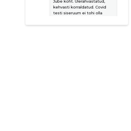
Jube koht. Ülerahvastatud,
kehvasti korraldatud. Covid
testi siseruum ei tohi olla
nagu Lasnamäe buss. Väga
vastik kogemus!
Allikas:google.com
Annika Tõnisson
4 aastat tagasi
Allikas:google.com
Joosep Aasamets
4 aastat tagasi
Allikas:google.com