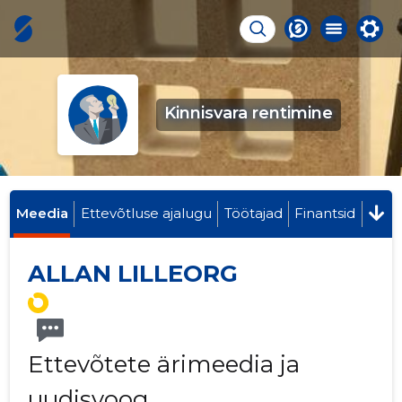
Kinnisvara rentimine
Meedia
Ettevõtluse ajalugu
Töötajad
Finantsid
ALLAN LILLEORG
Ettevõtete ärimeedia ja
uudisvoog