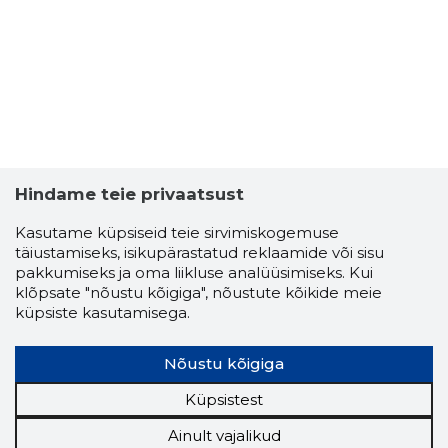
Hindame teie privaatsust
Kasutame küpsiseid teie sirvimiskogemuse
täiustamiseks, isikupärastatud reklaamide või sisu
pakkumiseks ja oma liikluse analüüsimiseks. Kui
klõpsate "nõustu kõigiga", nõustute kõikide meie
küpsiste kasutamisega.
Nõustu kõigiga
Küpsistest
Ainult vajalikud