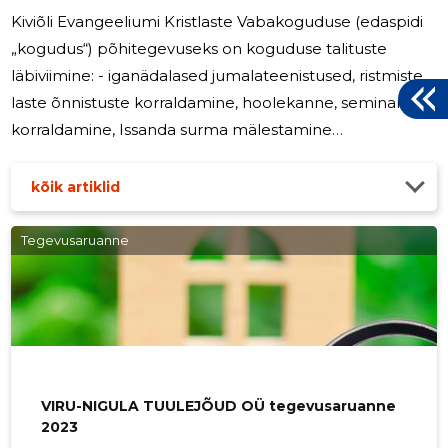
Kiviõli Evangeeliumi Kristlaste Vabakoguduse (edaspidi
„kogudus“) põhitegevuseks on koguduse talituste
läbiviimine: - iganädalased jumalateenistused, ristmiste,
laste õnnistuste korraldamine, hoolekanne, seminaride
korraldamine, Issanda surma mälestamine
(leivamurdmine), haigete eest palvetamine,
palvekoosolekute läbiviimine, noortetöö, misjonitöö,
kõik artiklid
sotsiaaltöö. 2025.a külastas kogudust mitmeid külalisi,
kes aitasid teenistusi läbi viia, osalesid konverentsidel
Tegevusaruanne
kõnelejatena jne. Koguduse peamiseks sissetulekuks on
annetused summas 26299,- eurot. Juhatuse liikmetele
ei ole makstud juhatuse
VIRU-NIGULA TUULEJÕUD OÜ tegevusaruanne
2023