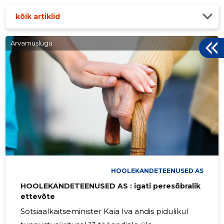
kõik artiklid
Arvamuslugu
HOOLEKANDETEENUSED AS
HOOLEKANDETEENUSED AS : igati peresõbralik
ettevõte
Sotsiaalkaitseminister Kaia Iva andis pidulikul