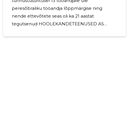
tunnustusüritusel 13 tööandjale üle
peresõbraliku tööandja lõppmärgise ning
nende ettevõtete seas oli ka 21 aastat
tegutsenud HOOLEKANDETEENUSED AS
HOOLEKANDETEENUSED AS valdkond on
vaimupuudega ja psüühiliste erivajadustega
isikute hoolekandeasutuste tegevus. Samas
valdkonnas tegutseb 2018. aasta seisuga kokku
23 ettevõtet, mis annavad tööd kokku 17 14
inimesele ja kogu valdkonna tänavune
käibeprognoos on 913 000 eurot.
HOOLEKANDETEENUSED AS on ettevõte, mille
käive moodustab 2018. aastal turuosast 53
protsenti.