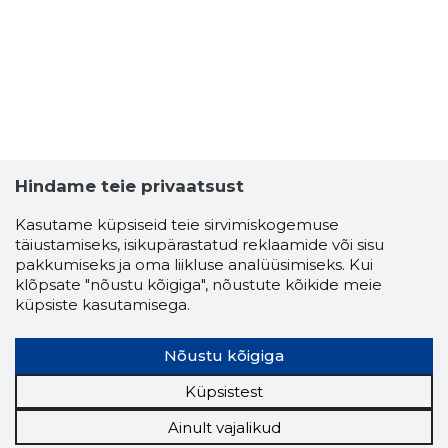
6408
Hindame teie privaatsust
Kasutame küpsiseid teie sirvimiskogemuse
täiustamiseks, isikupärastatud reklaamide või sisu
pakkumiseks ja oma liikluse analüüsimiseks. Kui
klõpsate "nõustu kõigiga", nõustute kõikide meie
küpsiste kasutamisega.
Nõustu kõigiga
Küpsistest
Ainult vajalikud
HOOLEKA