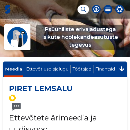
Psüühiliste erivajadustega
isikute hoolekandeasutuste
tegevus
Meedia
Ettevõtluse ajalugu
Töötajad
Finantsid
PIRET LEMSALU
Ettevõtete ärimeedia ja
uudisvoog