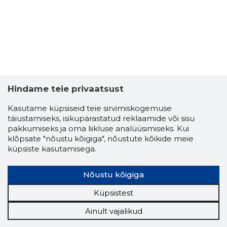
KROON E
Usaldusv
Hindame teie privaatsust
Kasutame küpsiseid teie sirvimiskogemuse
täiustamiseks, isikupärastatud reklaamide või sisu
pakkumiseks ja oma liikluse analüüsimiseks. Kui
klõpsate "nõustu kõigiga", nõustute kõikide meie
küpsiste kasutamisega.
Nõustu kõigiga
Küpsistest
Ainult vajalikud