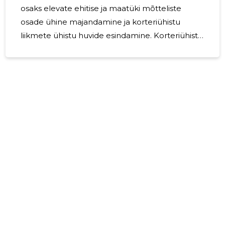
osaks elevate ehitise ja maatüki mõtteliste
osade ühine majandamine ja korteriühistu
liikmete ühistu huvide esindamine. Korteriühistu
liikmeteks on 50 korteri omanikku. Korteriühistu
tööd korraldab juhatus. 2023. a.
majandustegevuse aastakava järgi jätkati
korteriomanikelt maksete kogumist remondiks
ja hooldustasudeks. Korteriühistu
majandustegevuse tulemusena on paranenud
oluliselt elamistingimused Maleva tn 2B
elumajas. Remondi fondi ette kogutud summa
seisuga 31.12.2023 oli 45 053 EUR.