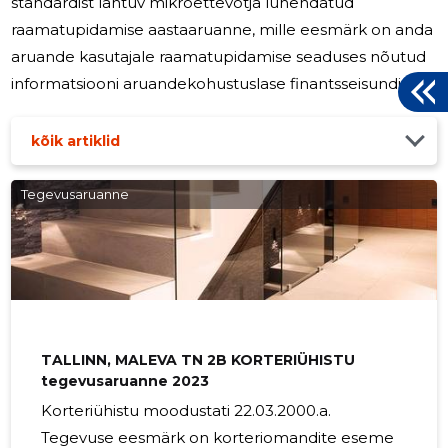
standardist lähtuv mikroettevõtja lühendatud
raamatupidamise aastaaruanne, mille eesmärk on anda
aruande kasutajale raamatupidamise seaduses nõutud
informatsiooni aruandekohustuslase finantsseisundi ja -
tulemuse koh
kõik artiklid
Tegevusaruanne
TALLINN, MALEVA TN 2B KORTERIÜHISTU
tegevusaruanne 2023
Korteriühistu moodustati 22.03.2000.a.
Tegevuse eesmärk on korteriomandite eseme