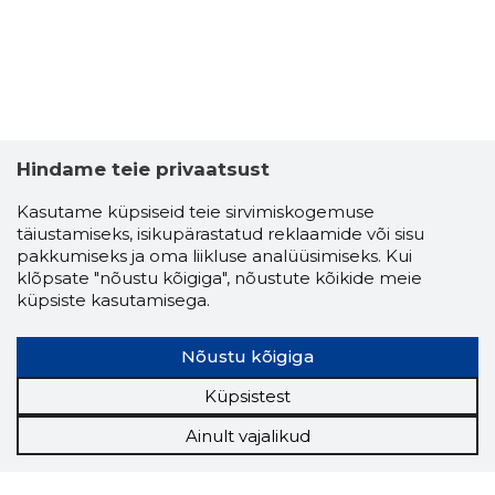
Hindame teie privaatsust
Kasutame küpsiseid teie sirvimiskogemuse
täiustamiseks, isikupärastatud reklaamide või sisu
pakkumiseks ja oma liikluse analüüsimiseks. Kui
klõpsate "nõustu kõigiga", nõustute kõikide meie
küpsiste kasutamisega.
Nõustu kõigiga
Küpsistest
Ainult vajalikud