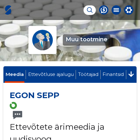
Muu tootmine
Meedia
Ettevõtluse ajalugu
Töötajad
Finantsid
EGON SEPP
Ettevõtete ärimeedia ja
uudisvoog