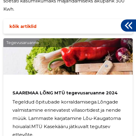
soetati kasumlikumaks majandamiseks akupank 300
Kwh.
kõik artiklid
Tegevusaruanne
SAAREMAA LÕNG MTÜ tegevusaruanne 2024
Tegeldud õpitubade korraldamisega.Lõngade
valmistamine erinevatest villasortidest ja nende
müük. Lammaste karjatamine Lõu-Kaugatoma
hoiualal.MTÜ Kasekääru jätkuvalt tegutsev
ettevõte.