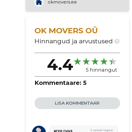
okmovers.ee
OK MOVERS OÜ
Hinnangud ja arvustused
?
4.4
5 hinnangut
Kommentaare:
5
LISA KOMMENTAAR
arvo ruus
3 aastat tagasi