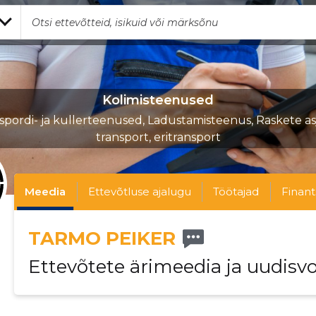
Kolimisteenused
spordi- ja kullerteenused, Ladustamisteenus, Raskete a
transport, eritransport
Meedia
Ettevõtluse ajalugu
Töötajad
Finant
TARMO PEIKER
Ettevõtete ärimeedia ja uudisv