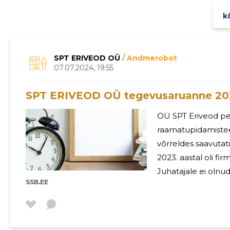
kõ
SPT ERIVEOD OÜ
/ Andmerobot
07.07.2024, 19:55
SPT ERIVEOD OÜ tegevusaruanne 20
OÜ SPT Eriveod p
raamatupidamiste
võrreldes saavutat
2023. aastal oli fir
Juhatajale ei olnu
SSB.EE