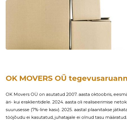
Sinu nimi
OK MOVERS OÜ tegevusaruann
taar
OK Movers OÜ on asutatud 2007. aasta oktoobris, eesmär
äri- kui eraklientidele. 2024. aasta oli realiseerimise netokäive jäi aasta varasemaga võrreldavasse
suurusesse (7%-line kasv). 2025. aastal plaanitakse jätkata senist äritegevu
tööjõudu ei kasutatud, juhatajale ei olnud tasu määratud.