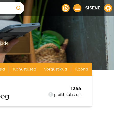
SISENE
sjade
sid
Kohustused
Võrgustikud
Koond
1254
oog
?
profiili külastust