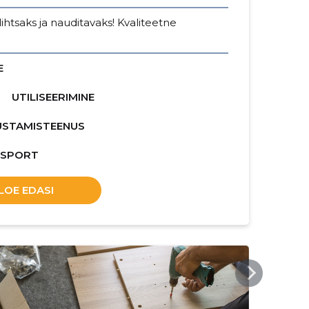
htsaks ja nauditavaks! Kvaliteetne
E
UTILISEERIMINE
USTAMISTEENUS
NSPORT
LOE EDASI
OKMOVERS.EE
OKM