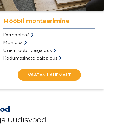
Pa
Mööbli monteerimine
Mü
Demontaaž
Re
Montaaž
Abi
Uue mööbli paigaldus
Kod
Kodumasinate paigaldus
VAATAN LÄHEMALT
ood
 ja uudisvood