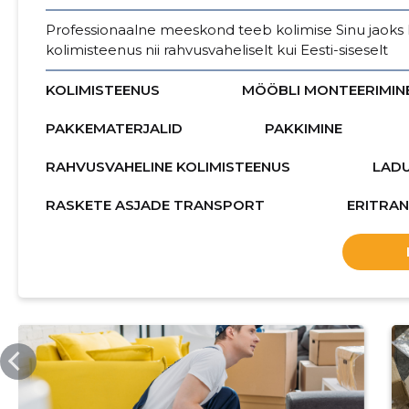
Professionaalne meeskond teeb kolimise Sinu jaoks li
kolimisteenus nii rahvusvaheliselt kui Eesti-siseselt
KOLIMISTEENUS
MÖÖBLI MONTEERIMIN
PAKKEMATERJALID
PAKKIMINE
RAHVUSVAHELINE KOLIMISTEENUS
LAD
RASKETE ASJADE TRANSPORT
ERITRA
OKMOVERS.EE