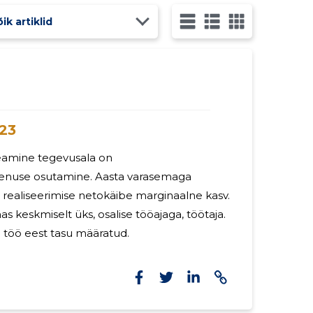
ik artiklid
23
eamine tegevusala on
enuse osutamine. Aasta varasemaga
i realiseerimise netokäibe marginaalne kasv.
mas keskmiselt üks, osalise tööajaga, töötaja.
d töö eest tasu määratud.