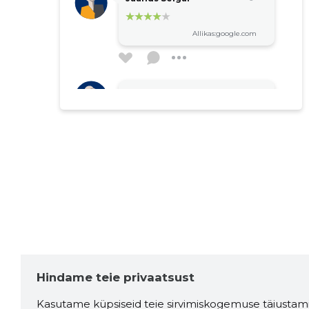
Allikas:google.com
Urmas568
5 aastat tagasi
Olen mitmeid kordi nende
teenuseid kasutanud ning
jäänud alati rahule. Oskajad
mehed ning meeldiv
teenindus!
Allikas:google.com
Hindame teie privaatsust
Kasutame küpsiseid teie sirvimiskogemuse täiustami