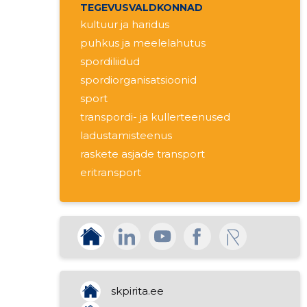
TEGEVUSVALDKONNAD
kultuur ja haridus
puhkus ja meelelahutus
spordiliidud
spordiorganisatsioonid
sport
transpordi- ja kullerteenused
ladustamisteenus
raskete asjade transport
eritransport
spordiklubide tegevus
kinnisvara rentimine
raamatupidamine
kolimisteenused
enda kinnisvara ost ja müük
skpirita.ee