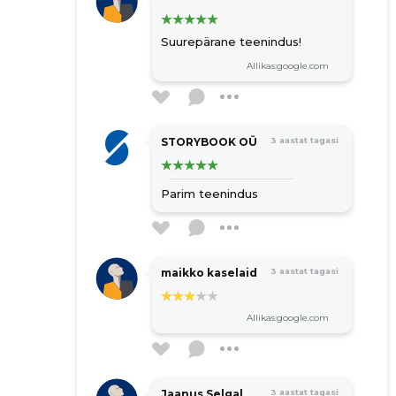
Suurepärane teenindus!
Allikas:google.com
STORYBOOK OÜ
3 aastat tagasi
Parim teenindus
maikko kaselaid
3 aastat tagasi
Allikas:google.com
Jaanus Selgal
3 aastat tagasi