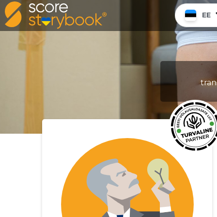
EE
tran