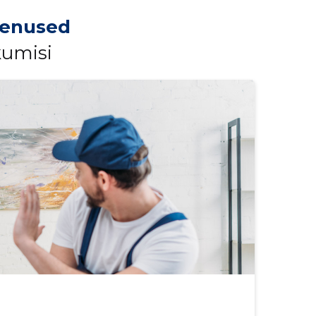
eenused
kumisi