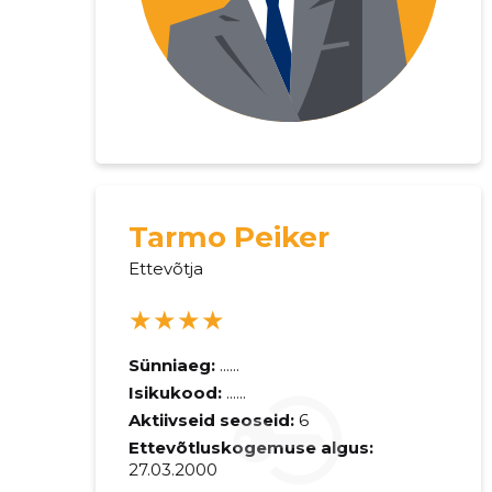
Tarmo Peiker
Ettevõtja
Saaja e-mail
★★★★
Sinu kommen
Sünniaeg:
......
Isikukood:
......
Aktiivseid seoseid:
6
Ettevõtluskogemuse algus:
27.03.2000