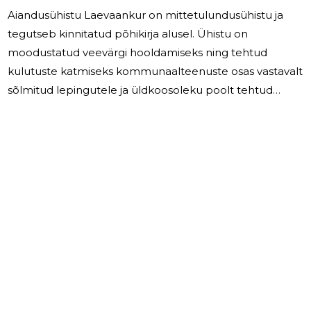
Aiandusühistu Laevaankur on mittetulundusühistu ja
tegutseb kinnitatud põhikirja alusel. Ühistu on
moodustatud veevärgi hooldamiseks ning tehtud
kulutuste katmiseks kommunaalteenuste osas vastavalt
sõlmitud lepingutele ja üldkoosoleku poolt tehtud
otsustest lähtuvalt. Aiandusühistu Laevaankur tööd
korraldab juhatus. Juhatus on 3-liikmeline. Juhatuse
tööd korraldab juhatuse esimees.