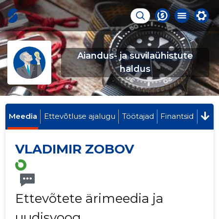
Aiandus- ja suvilaühistute
haldus
Meedia
Ettevõtluse ajalugu
Töötajad
Finantsid
VLADIMIR ZOBOV
Ettevõtete ärimeedia ja
uudisvoog