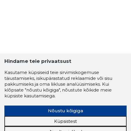
Hindame teie privaatsust
Kasutame küpsiseid teie sirvimiskogemuse
AIANDUS
täiustamiseks, isikupärastatud reklaamide või sisu
Usaldusv
pakkumiseks ja oma liikluse analüüsimiseks. Kui
klõpsate "nõustu kõigiga", nõustute kõikide meie
küpsiste kasutamisega.
Nõustu kõigiga
Küpsistest