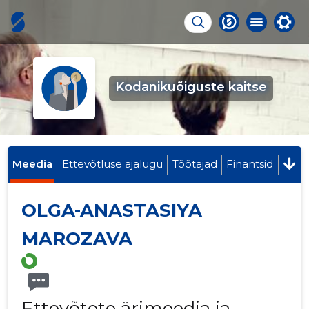
Kodanikuõiguste kaitse
Meedia
Ettevõtluse ajalugu
Töötajad
Finantsid
OLGA-ANASTASIYA
MAROZAVA
Ettevõtete ärimeedia ja