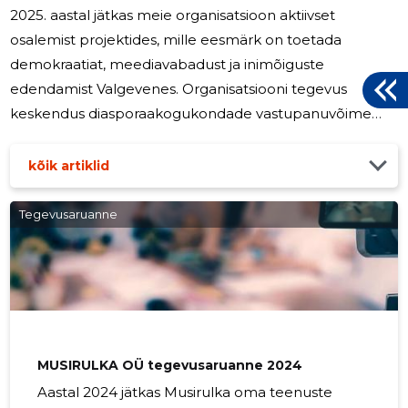
2025. aastal jätkas meie organisatsioon aktiivset
osalemist projektides, mille eesmärk on toetada
demokraatiat, meediavabadust ja inimõiguste
edendamist Valgevenes. Organisatsiooni tegevus
keskendus diasporaakogukondade vastupanuvõime
suurendamisele ning autoritaarsete narratiivide vastu
võitlemisele Euroopa Liidus. Peamised tegevussuunad:
kõik artiklid
Valgevene diasporaa toetamine Eestis
kodanikuaktiivsuse ja huvikaitse kaudu. Valgevene ja
Tegevusaruanne
venekeelsete kogukondade vastu Eestis suunatud
vaenuliku militaristliku desinformatsiooni ja propaganda
tõkestamisele suunatud algatuste tugevdamine.
Sideme- ja
MUSIRULKA OÜ tegevusaruanne 2024
Aastal 2024 jätkas Musirulka oma teenuste