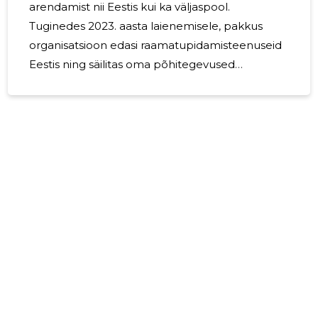
arendamist nii Eestis kui ka väljaspool.
Tuginedes 2023. aasta laienemisele, pakkus
organisatsioon edasi raamatupidamisteenuseid
Eestis ning säilitas oma põhitegevused
animatsiooni, videoproduktsiooni ja
projektinõustamise valdkondades. Peamised
tegevusvaldkonnad: Animatsiooni ja
videoproduktsiooni teenuste jätkuv pakkumine
klientidele Eestis ja Ukrainas. Projektide
arendamise ja juhtimisega seotud
konsultatsiooniteenuste pakkumine. Koostöö
8
jätkamine loomeinimeste ja
kodanikuühenduste võrgustikuga. Uued
algatused: Organisatsioon alustas