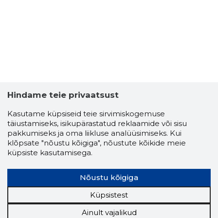
Hindame teie privaatsust
Kasutame küpsiseid teie sirvimiskogemuse
täiustamiseks, isikupärastatud reklaamide või sisu
pakkumiseks ja oma liikluse analüüsimiseks. Kui
klõpsate "nõustu kõigiga", nõustute kõikide meie
küpsiste kasutamisega.
Nõustu kõigiga
Küpsistest
Ainult vajalikud