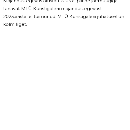
Majandustegevus alustati 2005.a. piltide jäemüügiga
tänaval. MTÜ Kunstigalerii majandustegevust
2023.aastal ei toimunud. MTÜ Kunstigalerii juhatusel on
kolm liiget.
3