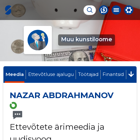
Muu kunstiloome
Meedia
Ettevõtluse ajalugu
Töötajad
Finantsid
NAZAR ABDRAHMANOV
Ettevõtete ärimeedia ja
uudisvoog