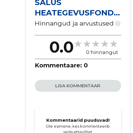
SALUS
HEATEGEVUSFOND
MTÜ
Hinnangud ja arvustused
?
0.0
0 hinnangut
Kommentaare:
0
LISA KOMMENTAAR
Kommentaarid puuduvad!
Ole esimene, kes kommenteerib
seda ettevõtet