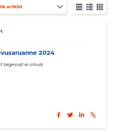
ik artiklid
t
usaruanne 2024
et tegevust ei olnud.