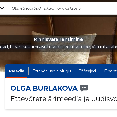
Kinnisvara rentimine
gad, Finantseerimisasutusena tegutsemine, Valuutavah
Meedia
Ettevõtluse ajalugu
Töötajad
Finant
OLGA BURLAKOVA
Ettevõtete ärimeedia ja uudisv