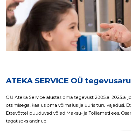
Sinu nimi
ATEKA SERVICE OÜ tegevusaru
taar
OÜ Ateka Service alustas oma tegevust 2005.a. 2025.a. jooksul juhatus aktiivselt tegeles uute kliente
otsimisega, kaalus oma võimalusi ja uuris turu vajadusi. Ettevõte jätkub tegutsemist kinnisvaraturul.
Ettevõttel puuduvad võlad Maksu- ja Tolliameti ees. Osanikud ei ole oma osasid võõrandanud või
tagatiseks andnud.