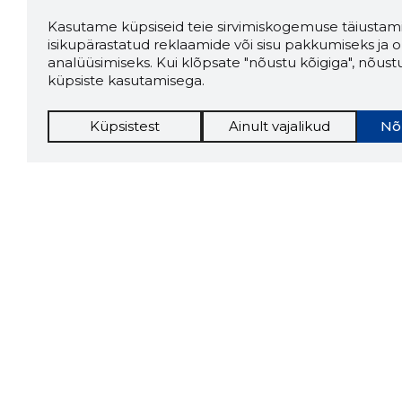
Kasutame küpsiseid teie sirvimiskogemuse täiustami
isikupärastatud reklaamide või sisu pakkumiseks ja o
analüüsimiseks. Kui klõpsate "nõustu kõigiga", nõust
küpsiste kasutamisega.
Küpsistest
Ainult vajalikud
Nõ