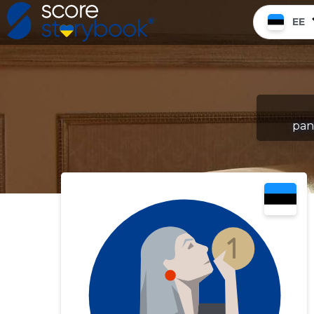
EE
pan