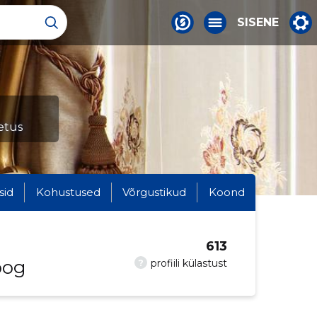
SISENE
etus
sid
Kohustused
Võrgustikud
Koond
613
oog
?
profiili külastust