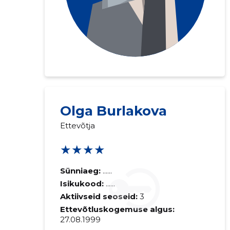
Olga Burlakova
Ettevõtja
Saaja e-mail
★★★★
Sinu kommen
Sünniaeg:
......
Isikukood:
......
Aktiivseid seoseid:
3
Ettevõtluskogemuse algus:
27.08.1999