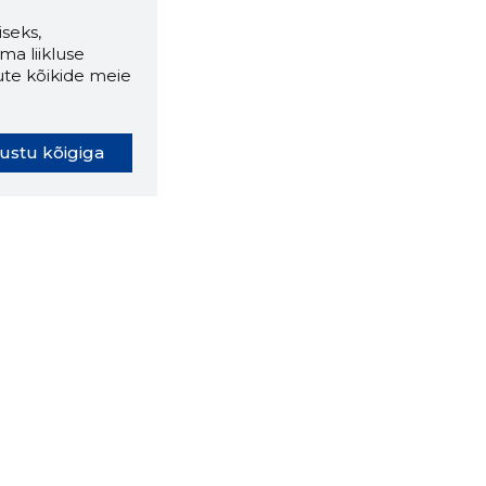
seks,
ma liikluse
ute kõikide meie
ustu kõigiga