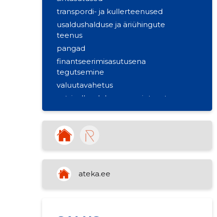
transpordi- ja kullerteenused
usaldushalduse ja äriühingute
teenus
pangad
finantseerimisasutusena
tegutsemine
valuutavahetus
sotsiaalhoolekanne majutuseta
kinnisvarabüroode tegevus
kinnisvara rentimine
ateka.ee