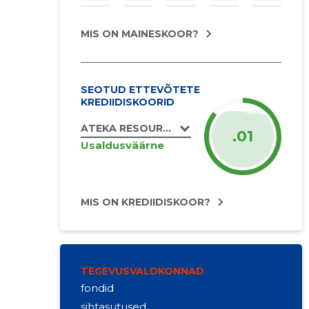
MIS ON MAINESKOOR?
SEOTUD ETTEVÕTETE
KREDIIDISKOORID
ATEKA RESOURCE OÜ
.01
Usaldusväärne
MIS ON KREDIIDISKOOR?
TEGEVUSVALDKONNAD
fondid
sihtasutused