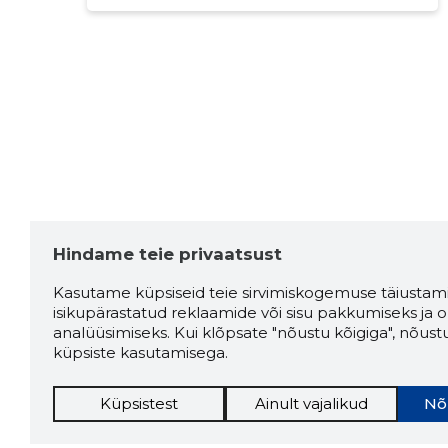
Hindame teie privaatsust
Kasutame küpsiseid teie sirvimiskogemuse täiustami
isikupärastatud reklaamide või sisu pakkumiseks ja o
analüüsimiseks. Kui klõpsate "nõustu kõigiga", nõust
küpsiste kasutamisega.
Küpsistest
Ainult vajalikud
Nõ