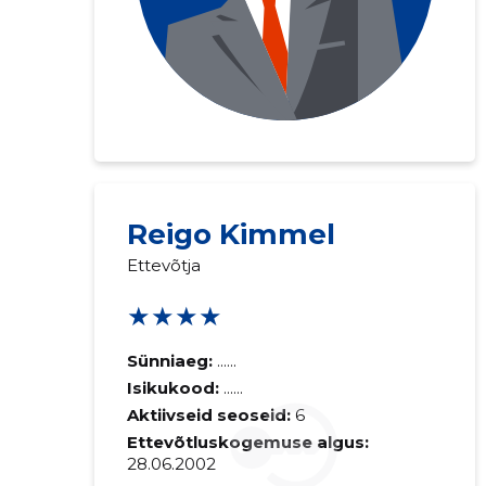
Reigo Kimmel
Saaja e-mail
Ettevõtja
★★★★
Sinu kommen
Sünniaeg:
......
Isikukood:
......
Aktiivseid seoseid:
6
Ettevõtluskogemuse algus:
28.06.2002