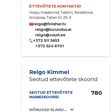
ETTEVÕTETE KONTAKTID
Harju maakond, Tallinn, Kesklinna
linnaosa, Tatari tn 25-3
reigo@finisher.tv
reigo@turundus.ai
reigo@court.ee
+372 511 3653
+372 524 6701
Reigo Kimmel
Seotud ettevõtete skoorid
780
SEOTUD ETTEVÕTETE
MAINESKOORID
MÕNUSAD ELAMUSED OÜ