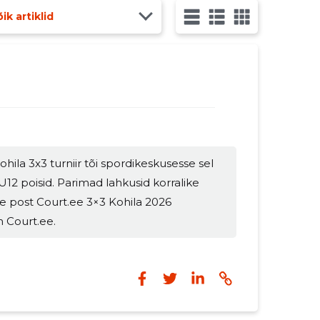
ik artiklid
Kohila 3x3 turniir tõi spordikeskusesse sel
U12 poisid. Parimad lahkusid korralike
e post Court.ee 3×3 Kohila 2026
n Court.ee.