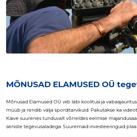
Sinu nimi
MÕNUSAD ELAMUSED OÜ tegev
taar
Mõnusad Elamused OÜ viib läbi koolitusi ja vabaajaüritusi
müüb ja rendib välja sporditarvikuid. Pakutakse ka videoteenust. 2023. majandusaasta oli väga edukas.
Käive suurenes tunduvalt võrreldes eelmise majandusaastaga, kasum kasv
seniste tegevusaladega. Suuremaid investeeringuid plaani