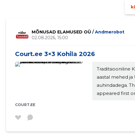
kõ
MÕNUSAD ELAMUSED OÜ
/ Andmerobot
02.08.2026, 15:00
Court.ee 3×3 Kohila 2026
Traditsiooniline 
aastal mehed ja 
auhindadega. Th
appeared first o
COURT.EE