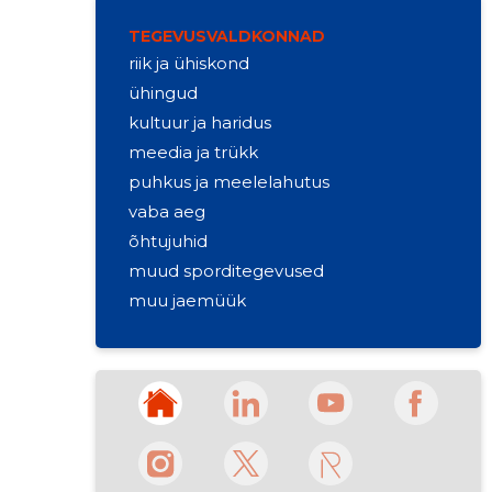
TEGEVUSVALDKONNAD
riik ja ühiskond
ühingud
kultuur ja haridus
meedia ja trükk
puhkus ja meelelahutus
vaba aeg
õhtujuhid
muud sporditegevused
muu jaemüük
kinofilmide (videod) tootmine
tekstiilitoodete vahendamine
ärinõustamine