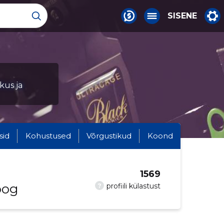
SISENE
kus ja
sid
Kohustused
Võrgustikud
Koond
1569
oog
?
profiili külastust