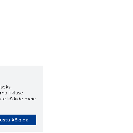
seks,
ma liikluse
ute kõikide meie
ustu kõigiga