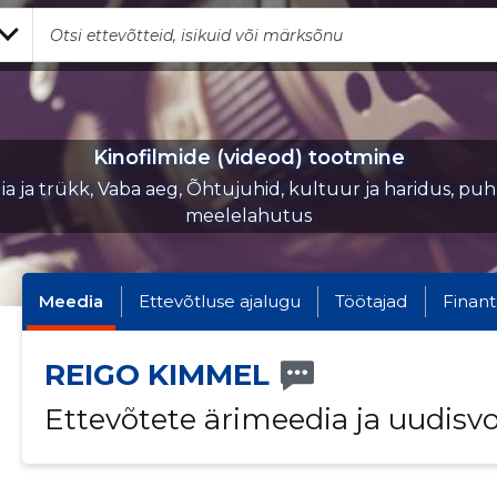
Kinofilmide (videod) tootmine
a ja trükk, Vaba aeg, Õhtujuhid, kultuur ja haridus, puh
meelelahutus
Meedia
Ettevõtluse ajalugu
Töötajad
Finant
REIGO KIMMEL
Ettevõtete ärimeedia ja uudisv