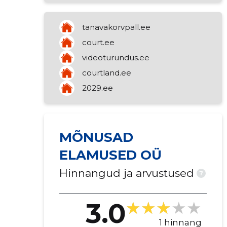
tanavakorvpall.ee
court.ee
videoturundus.ee
courtland.ee
2029.ee
MÕNUSAD
ELAMUSED OÜ
Hinnangud ja arvustused
?
3.0
1 hinnang