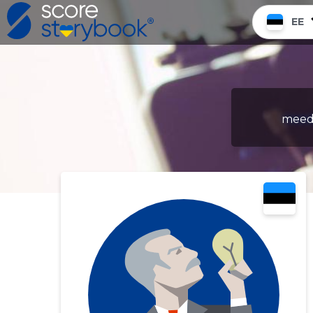
EE
meedi