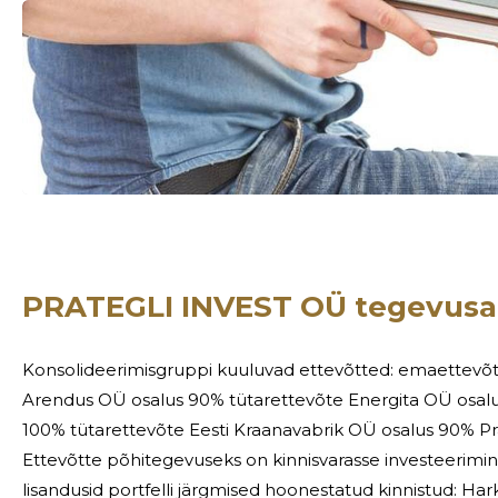
Sinu nimi
PRATEGLI INVEST OÜ tegevusa
taar
Konsolideerimisgruppi kuuluvad ettevõtted: emaettevõte 
Arendus OÜ osalus 90% tütarettevõte Energita OÜ osal
100% tütarettevõte Eesti Kraanavabrik OÜ osalus 90% Prategli Invest OÜ alustas tegevust 2001. aastal.
Ettevõtte põhitegevuseks on kinnisvarasse investeerimine ja oma 
lisandusid portfelli järgmised hoonestatud kinnistud: Harku