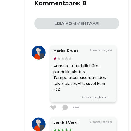
Kommentaare:
8
LISA KOMMENTAAR
Marko Kruus
2 aastat tagasi
Ärimaja... Puudulik küte,
puudulik jahutus.
Temperatuur siseruumides
talvel alates +12, suvel kuni
+32.
Allikas:google.com
Lembit Vergi
2 aastat tagasi