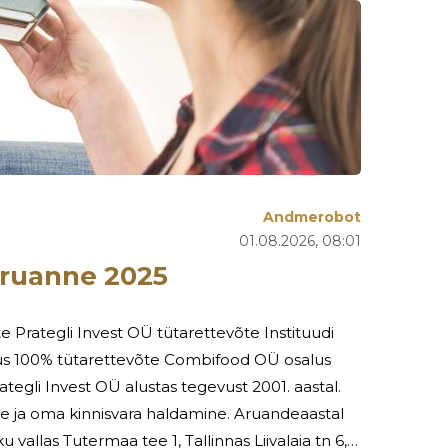
Andmerobot
01.08.2026, 08:01
ruanne 2025
Prategli Invest OÜ tütarettevõte Instituudi
us 100% tütarettevõte Combifood OÜ osalus
kinnisvara haldamine. Aruandeaastal
 vallas Tutermaa tee 1, Tallinnas Liivalaia tn 6,