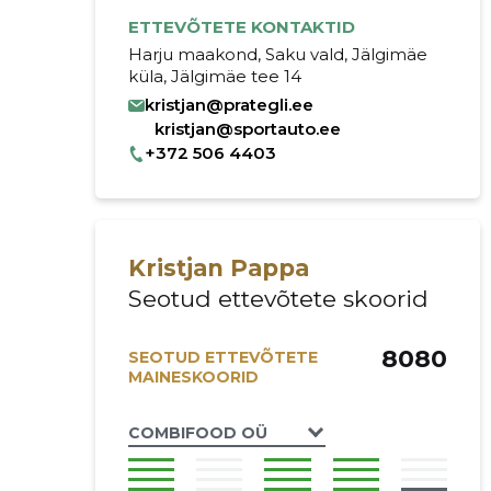
ETTEVÕTETE KONTAKTID
Harju maakond, Saku vald, Jälgimäe
küla, Jälgimäe tee 14
kristjan@prategli.ee
kristjan@sportauto.ee
+372 506 4403
Kristjan Pappa
Seotud ettevõtete skoorid
8080
SEOTUD ETTEVÕTETE
MAINESKOORID
COMBIFOOD OÜ