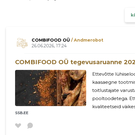
Liivalaia tn 8/12, Vana-Veerenni tn 3, Laevastiku tn 3S ja
kõ
COMBIFOOD OÜ
/ Andmerobot
26.06.2026, 17:24
COMBIFOOD OÜ tegevusaruanne 20
Ettevõtte lühiiseloomustus Tänassilm
kaasaegne tootmisü
toitlustajate varu
pooltoodetega. Et
kvaliteetseid väike
SSB.EE
paindlikku klienditeenindust. Com
tegevusalaks on l
kondiitritoodete v