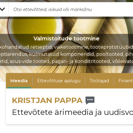
Valmistoitude tootmine
kohandatud retseptid, väiketootmine, tooteprototüübid
eptiarendus, külmutatud komponendid, pooltooted, pihv
etid, sous-vide tooted, pagari- ja kondiitritooted, võileivat
Meedia
Ettevõtluse ajalugu
Töötajad
Finant
KRISTJAN PAPPA
Ettevõtete ärimeedia ja uudisv