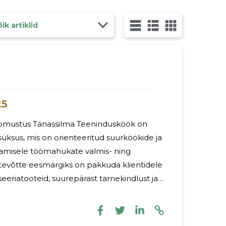
 Laevastiku tn 3H ning box Mauri
ik artiklid
25
a Teenindusköök on
ksus, mis on orienteeritud suurköökide ja
stamisele töömahukate valmis- ning
tevõtte eesmärgiks on pakkuda klientidele
seeriatooteid, suurepärast tarnekindlust ja
bifood OÜ peamiseks
õunatoidu komponentide tootmine ja
almistamine. Ettevõte turustab oma