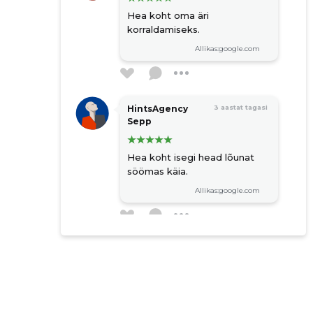
Hea koht oma äri
korraldamiseks.
Allikas:google.com
HintsAgency
3 aastat tagasi
Sepp
Hea koht isegi head lõunat
söömas käia.
Allikas:google.com
Kunnar Kõivisto
3 aastat tagasi
Hea toidukoht esimesel
korrusel.