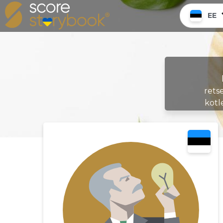
EE
rets
kotl