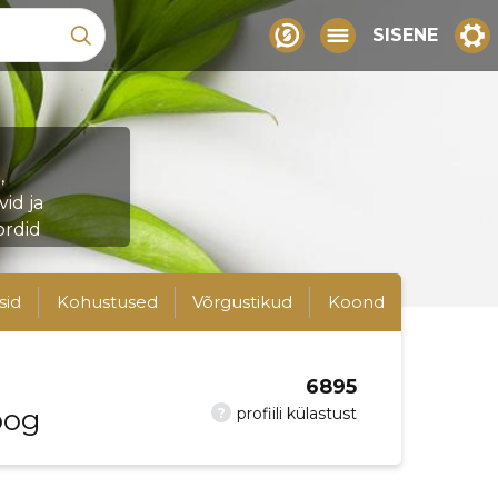
SISENE
,
id ja
ordid
sid
Kohustused
Võrgustikud
Koond
6895
oog
?
profiili külastust