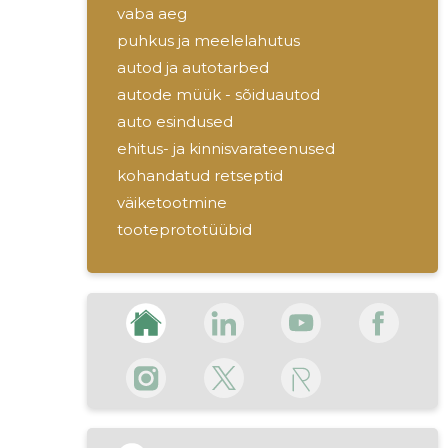
vaba aeg
puhkus ja meelelahutus
autod ja autotarbed
autode müük - sõiduautod
auto esindused
ehitus- ja kinnisvarateenused
kohandatud retseptid
väiketootmine
tooteprototüübid
retseptiarendus
külmutatud komponendid
pooltooted
pihvid ja kotletid
sous-vide tooted
pagari- ja kondiitritooted
võileivatordid
kišš