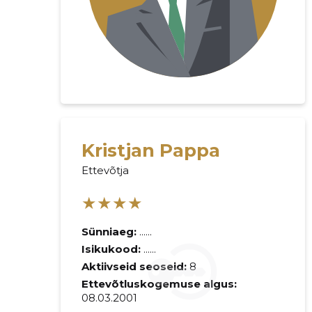
Kristjan Pappa
Ettevõtja
Saaja e-mail
★★★★
Sinu kommen
Sünniaeg:
......
Isikukood:
......
Aktiivseid seoseid:
8
Ettevõtluskogemuse algus:
08.03.2001