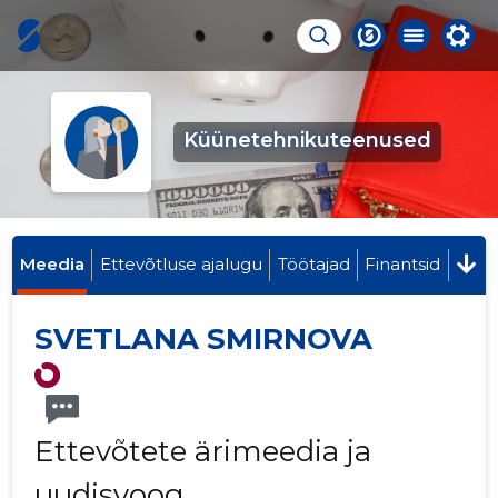
Küünetehnikuteenused
Meedia
Ettevõtluse ajalugu
Töötajad
Finantsid
SVETLANA SMIRNOVA
Ettevõtete ärimeedia ja
uudisvoog