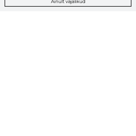
Ainult vajalikud
Storybook
Chrome laiendus
Storybooki laiendus ütleb Sulle, mis firma
veebilehel Sa parajasti viibid ja kui usaldusväärne
see firma täna on.
LAADI LAIENDUS ALLA