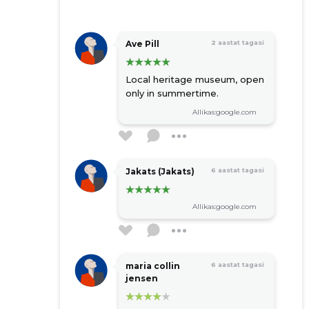
Ave Pill
2 aastat tagasi
Local heritage museum, open
only in summertime.
Allikas:google.com
Jakats (Jakats)
6 aastat tagasi
Allikas:google.com
maria collin
6 aastat tagasi
jensen