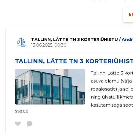
juhatus ja kolmeliikmeline nõukogu. Juhatuse ja nõukog
kõ
TALLINN, LÄTTE TN 3 KORTERIÜHISTU
/ And
13.06.2025, 00:30
TALLINN, LÄTTE TN 3 KORTERIÜHIST
Tallinn, Lätte 3 k
asuva elamu (välja
reaalosade) ja se
ning ühistu liikme
kasutamisega seot
SSB.EE
selle ekspluateer
õigeaegne ja kiire lahendamine. Ko
juhatus. KÜ Lätte 