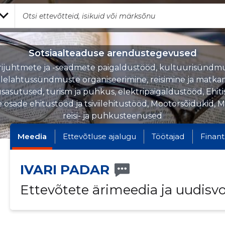
Sotsiaalteaduse arendustegevused
rijuhtmete ja -seadmete paigaldustööd, kultuurisündmu
elahtussündmuste organiseerimine, reisimine ja matka
sasutused, turism ja puhkus, elektripaigaldustööd, Ehitis
osade ehitustööd ja tsiviilehitustööd, Mootorsõidukid, 
reisi- ja puhkusteenused
Meedia
Ettevõtluse ajalugu
Töötajad
Finant
IVARI PADAR
Ettevõtete ärimeedia ja uudisv