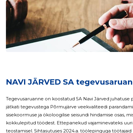
NAVI JÄRVED SA tegevusaruan
Sinu nimi
Tegevusaruanne on koostatud SA Navi Järved juhatuse poolt 202
taar
jätkati tegevustega Põrmujärve veekvaliteedi parandami
sisekoormuse ja ökoloogilise seisundi hindamise osas, m
kokkulepitud töödest. Ettepanekud vajaminevateks uuri
teostamisel. Sihtasutuses 2024.a. töölepinguga töötajaid ei olnud. Ettevõtte tööd juhib kolmeliikmeline