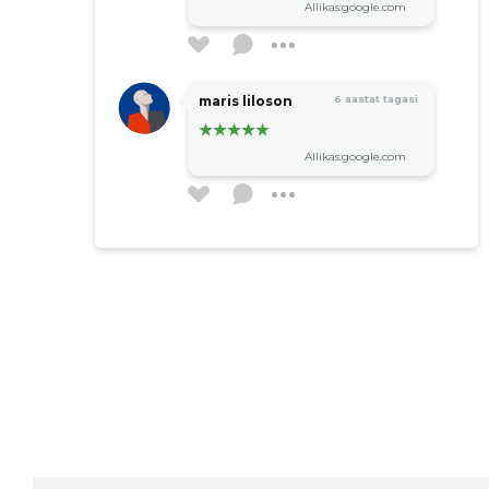
Allikas:google.com
maris liloson
6 aastat tagasi
Allikas:google.com
Eve Nõmme
6 aastat tagasi
Möödaminnes.
Allikas:google.com
Pille Kovaltšuk
7 aastat tagasi
Allikas:google.com