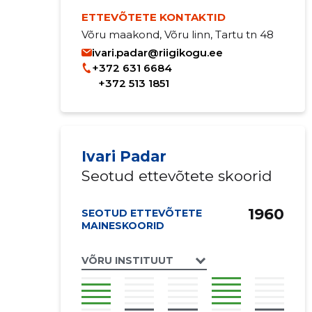
ETTEVÕTETE KONTAKTID
Võru maakond, Võru linn, Tartu tn 48
ivari.padar@riigikogu.ee
+372 631 6684
+372 513 1851
Ivari Padar
Seotud ettevõtete skoorid
1960
SEOTUD ETTEVÕTETE
MAINESKOORID
VÕRU INSTITUUT