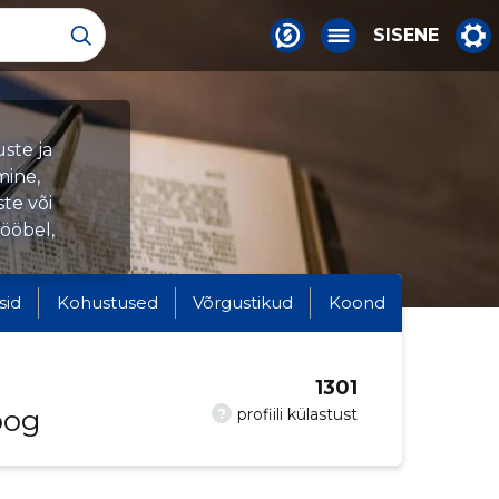
SISENE
ste ja
mine,
te või
Mööbel,
sid
Kohustused
Võrgustikud
Koond
1301
oog
?
profiili külastust