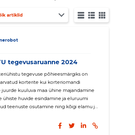
u liikmetele aruandeaastal tasu ega muid
ik artiklid
merobot
U tegevusaruanne 2024
orteriühistu tegevuse põhieesmärgiks on
 arvatud korterite kui korteriomandi
lle juurde kuuluva maa ühine majandamine
te ühiste huvide esindamine ja eluruumi
ud teenuste osutamine ning kõigi elamu ja
imisega seonduvate probleemide
rteriühistu tööd korraldab
3 juhatus koosneb kahest liikmest.