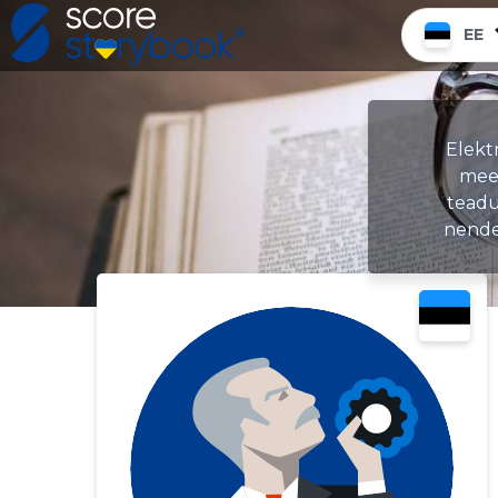
EE
Elekt
meel
teadu
nende 