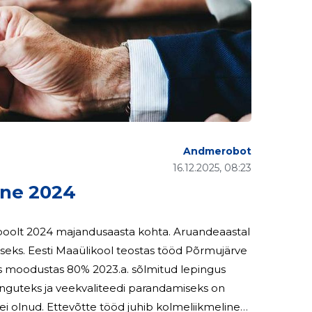
Andmerobot
16.12.2025, 08:23
ne 2024
4 majandusaasta kohta. Aruandeaastal
seks. Eesti Maaülikool teostas tööd Põrmujärve
is moodustas 80% 2023.a. sõlmitud lepingus
nguteks ja veekvaliteedi parandamiseks on