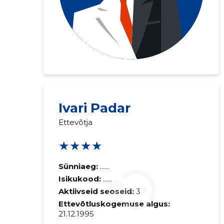
Ivari Padar
Ettevõtja
★★★★
Saaja e-mail
Sünniaeg:
......
Isikukood:
......
Sinu kommen
Aktiivseid seoseid:
3
Ettevõtluskogemuse algus:
21.12.1995